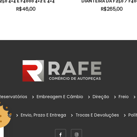
250 4×4 E F4000 4×2 E 4×4
DIANTEIRA DA F250 / F4
CARRINHO
R$
46,00
R$
265,00
Reservatórios
Embreagem E Câmbio
Direção
Freio
mento
Envio, Prazo E Entrega
Trocas E Devoluções
Polí