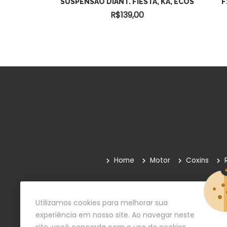
RASEIRA DO
SUSPENSÃO DIANT. FIESTA, KA, ECOS
F
 111
R$
139,00
0
Home
Motor
Coxins
Quem Somos
Como Comprar
Paga
Utilizamos cookies para melhorar sua
experiência em nosso site. Ao navegar neste