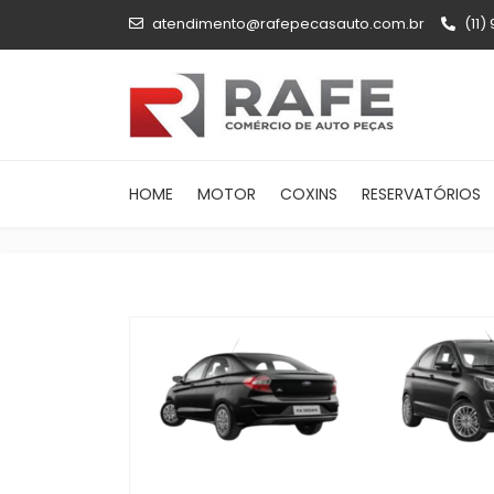
atendimento@rafepecasauto.com.br
(11)
HOME
MOTOR
COXINS
RESERVATÓRIOS