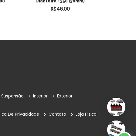
000
Dianteira F350 (30mm)
CARRINHO
R$
46,00
Suspensão
Interior
Exterior
tica De Privacidade
Contato
Loja Física