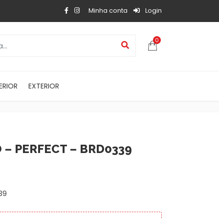
Minha conta
Login
0
ERIOR
EXTERIOR
 – PERFECT – BRD0339
39