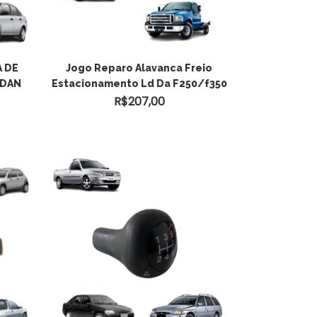
 DE
Jogo Reparo Alavanca Freio
EDAN
Estacionamento Ld Da F250/f350
R$
207,00