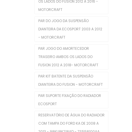
Tampa Do Radiador
OS LADOS DO FUSION 2012 A 2016 -
MOTORCRAFT
Tampas
PAR DO JOGO DA SUSPENSÃO
Tensor Do Distribuidor
DIANTEIRA DA ECOSPORT 2003 A 2012
Tensores Poly V
- MOTORCRAFT
Válvulas Termostáticas
PAR JOGO DO AMORTECEDOR
TRASEIRO AMBOS OS LADOS DO
Velas De Ignição
FUSION 2012 A 2018- MOTORCRAFT
Outros
PAR KIT BATENTE DA SUSPENSÃO
POLIA DA BOMBA D'ÁGUA
DIANTEIRA DO FUSION - MOTORCRAFT
Reservatório
PAR SUPORTE FIXAÇÃO DO RADIADOR
ECOSPORT
Reservatório De Para-Brisas
RESERVATÓRIO DE ÁGUA DO RADIADOR
Reservatorio Óleo Hidráulico
COM TAMPA DO FORD KA DE 2008 A
Reservatórios
2013 - 98KU8K218AD - 7S558100AA