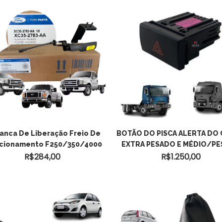
ADICIONAR AO
VER OPÇÕES
anca De Liberação Freio De
BOTÃO DO PISCA ALERTA DO
cionamento F250/350/4000
EXTRA PESADO E MÉDIO/P
CARRINHO
R$
284,00
R$
1.250,00