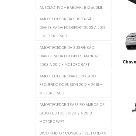
AUTOMOTIVO - BARDAHL B12 500ML
Servo Freio
AMORTECEDOR DA SUSPENSÃO
Interior
DIANTEIRA DA ECOSPORT 2003 A 2012
Alavanca Freio De Mão
- MOTORCRAFT
Chaves De Luzes
AMORTECEDOR DA SUSPENSÃO
DIANTEIRA DA ECOSPORT MANUAL
Comutadores De Ignição
Chave
2003 A 2012 - MOTORCRAFT
Difusores De Ar
AMORTECEDOR DIANTEIRO LADO
Interruptores De Direção
ESQUERDO DO FUSION 2012 A 2016 -
MOTORCRAFT
Manopla De Câmbio
AMORTECEDOR TRASEIRO AMBOS OS
Pedais Do Freio
LADOS DO FUSION 2012 A 2018 -
Limpeza Automotiva
MOTORCRAFT
Motor
BICO INJETOR COMBUSTÍVEL FORD KA