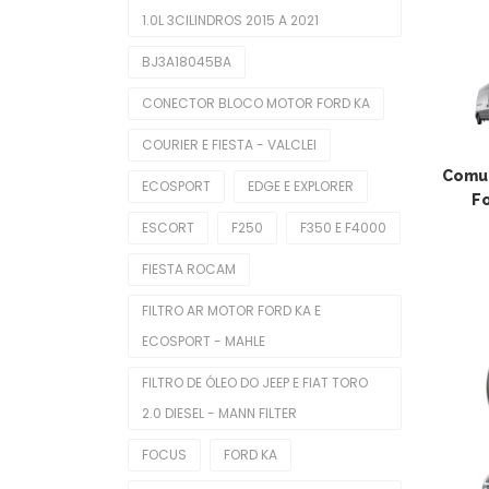
1.0L 3CILINDROS 2015 A 2021
Balancins
BJ3A18045BA
Bieletas
CONECTOR BLOCO MOTOR FORD KA
Bobina De Ignição
COURIER E FIESTA - VALCLEI
Bombas De Combustível
Comut
ECOSPORT
EDGE E EXPLORER
Bombas De Óleo
Fo
ESCORT
F250
F350 E F4000
Buchas
FIESTA ROCAM
Cabeçotes
FILTRO AR MOTOR FORD KA E
Cabos De Velas
ECOSPORT - MAHLE
Corpo De Borboleta
FILTRO DE ÓLEO DO JEEP E FIAT TORO
2.0 DIESEL - MANN FILTER
Correias Dentadas
FOCUS
FORD KA
Correias Poly V