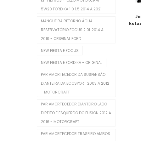
KIT FILTROS + ÓLEO MOTORCRAFT
Mangueira Intercooler
5W20 FORD KA 1.0 1.5 2014 A 2021
Mangueira Radiador
Jo
MANGUEIRA RETORNO ÁGUA
Esta
Mangueiras De Admissão
RESERVATÓRIO FOCUS 2.0L 2014 A
2019 - ORIGINAL FORD
Polia De Virabrequim
NEW FIESTA E FOCUS
Polias De Alternador
NEW FIESTA E FORD KA - ORIGINAL
Retentores De Válvulas
PAR AMORTECEDOR DA SUSPENSÃO
Rolamentos
DIANTEIRA DA ECOSPORT 2003 A 2012
Seletora Do Trambulador
- MOTORCRAFT
Sensor De Óleo
PAR AMORTECEDOR DIANTEIRO LADO
DIREITO E ESQUERDO DO FUSION 2012 A
Sensor De Temperatura
2016 - MOTORCRAFT
Sensores TPMS
PAR AMORTECEDOR TRASEIRO AMBOS