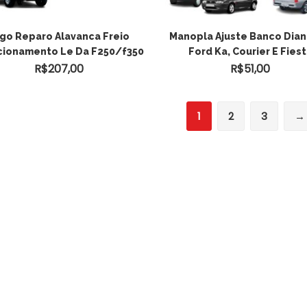
go Reparo Alavanca Freio
Manopla Ajuste Banco Dian
cionamento Le Da F250/f350
Ford Ka, Courier E Fies
R$
207,00
R$
51,00
1
2
3
→