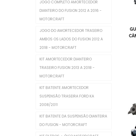
JOGO COMPLETO AMORTECEDOR
Coxins De Motor
DIANTEIRO DO FUSION 2012 A 2016 -
Eletroventiladores Completos
MOTORCRAFT
Filtros De Ar
GU
JOGO DO AMORTECEDOR TRASEIRO
CÂ
AMBOS OS LADOS DO FUSION 2012 A
Filtros De Combustível
2018 - MOTORCRAFT
Filtros De Óleo
KIT AMORTECEDOR DIANTEIRO
Injetores
TRASEIRO FUSION 2013 A 2018 -
MOTORCRAFT
Juntas De Cabecote
KIT BATENTE AMORTECEDOR
Juntas Tampa De Válvula
SUSPENSÃO TRASEIRA FORD KA
Kit De Distribuição
2008/2011
Kits Completos
KIT BATENTE DA SUSPENSÃO DIANTEIRA
DO FUSION - MOTORCRAFT
Kits De Filtros