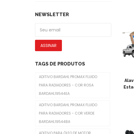
Calotas
De Piscas
NEWSLETTER
Emblemas
Faróis Dianteiros
ASSINAR
Fechadura De Capôs
Limpadores De Para-Brisas
TAGS DE PRODUTOS
Molduras De Faróis
ADITIVO BARDAHL PROMAX FLUIDO
Alav
Freio
PARA RADIADORES - COR ROSA
Esta
BARDAHL19544EA
Cabo Do Freio De Mão
ADITIVO BARDAHL PROMAX FLUIDO
Cilindro De Freio
PARA RADIADORES - COR VERDE
Disco De Freios
BARDAHL19544BA
Pastilhas De Freios
ADITIVO PARA ÓLEO DE MOTOR