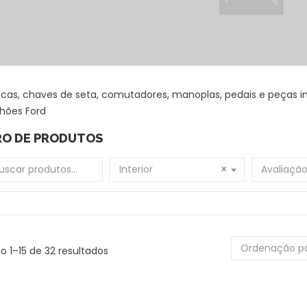
cas, chaves de seta, comutadores, manoplas, pedais e peças i
hões Ford
RO DE PRODUTOS
 por:
Interior
×
Avaliaçã
Ordenação p
do 1–15 de 32 resultados