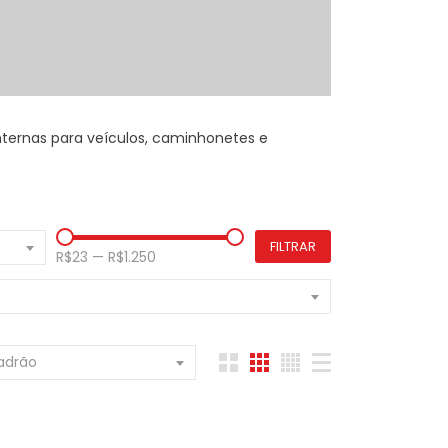
nternas para veículos, caminhonetes e
o
FILTRAR
R$23
—
R$1.250
adrão