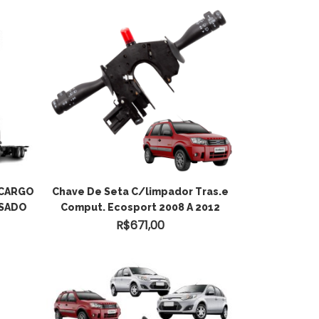
ADICIONAR AO
 CARGO
Chave De Seta C/limpador Tras.e
ESADO
Comput. Ecosport 2008 A 2012
CARRINHO
R$
671,00