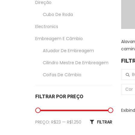
Direção
Cubo De Roda
Electronics
Embreagem E Câmbio
Alavan
camin
Atuador De Embreagem
FILT
Cilindro Mestre De Embreagem
Buscar
Coifas De Câmbio
Coxim Do Câmbio
Cor
FILTRAR POR PREÇO
Garfo Da Embreagem
Exibin
Exterior
Preço mínimo
Preço máximo
PREÇO:
R$23
—
R$1.250
FILTRAR
Amortecedor Tampa Traseira