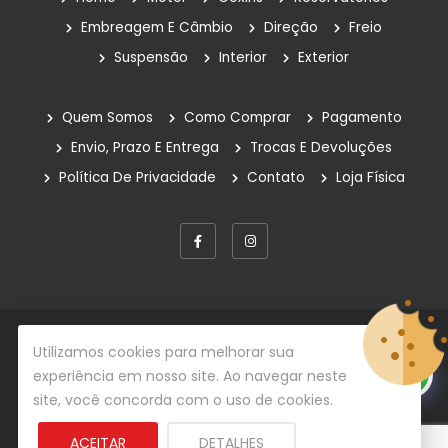
Embreagem E Câmbio
Direção
Freio
Suspensão
Interior
Exterior
Quem Somos
Como Comprar
Pagamento
Envio, Prazo E Entrega
Trocas E Devoluções
Política De Privacidade
Contato
Loja Física
© Copyright 2026
Rafe Auto Peças
Todos os direitos
Utilizamos cookies para melhorar sua
reservados.
experiência em nosso site. Ao navegar neste
site, você concorda com o uso de cookies.
Desenvolvido por
Centrada Comunicação
ACEITAR
DETALHES