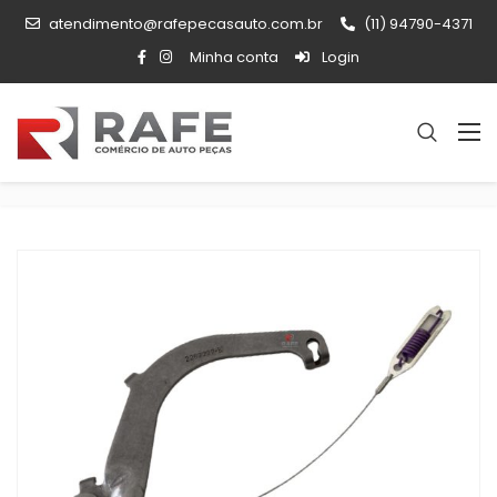
atendimento@rafepecasauto.com.br
(11) 94790-4371
Minha conta
Login