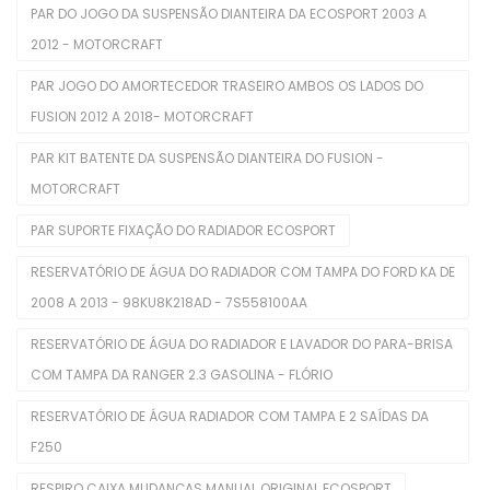
PAR DO JOGO DA SUSPENSÃO DIANTEIRA DA ECOSPORT 2003 A
Juntas Tampa De Válvula
2012 - MOTORCRAFT
Kit De Distribuição
PAR JOGO DO AMORTECEDOR TRASEIRO AMBOS OS LADOS DO
FUSION 2012 A 2018- MOTORCRAFT
Kits Completos
PAR KIT BATENTE DA SUSPENSÃO DIANTEIRA DO FUSION -
Kits De Filtros
MOTORCRAFT
Mangueira Intercooler
PAR SUPORTE FIXAÇÃO DO RADIADOR ECOSPORT
Mangueira Radiador
RESERVATÓRIO DE ÁGUA DO RADIADOR COM TAMPA DO FORD KA DE
2008 A 2013 - 98KU8K218AD - 7S558100AA
Mangueiras De Admissão
RESERVATÓRIO DE ÁGUA DO RADIADOR E LAVADOR DO PARA-BRISA
Polia De Virabrequim
COM TAMPA DA RANGER 2.3 GASOLINA - FLÓRIO
Polias De Alternador
RESERVATÓRIO DE ÁGUA RADIADOR COM TAMPA E 2 SAÍDAS DA
Retentores De Válvulas
F250
Rolamentos
RESPIRO CAIXA MUDANÇAS MANUAL ORIGINAL ECOSPORT