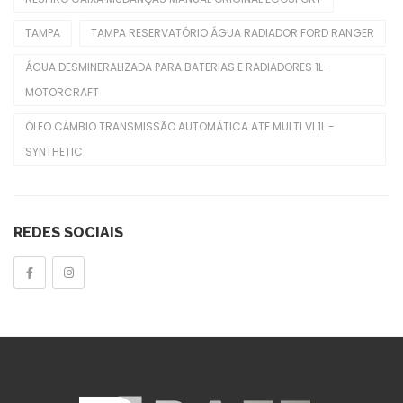
Seletora Do Trambulador
TAMPA
TAMPA RESERVATÓRIO ÁGUA RADIADOR FORD RANGER
Sensor De Óleo
ÁGUA DESMINERALIZADA PARA BATERIAS E RADIADORES 1L -
MOTORCRAFT
Sensor De Temperatura
ÓLEO CÂMBIO TRANSMISSÃO AUTOMÁTICA ATF MULTI VI 1L -
Sensores TPMS
SYNTHETIC
Tampa Do Radiador
Tampas
REDES SOCIAIS
Tensor Do Distribuidor
Tensores Poly V
Válvulas Termostáticas
Velas De Ignição
Outros