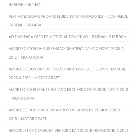
BARDAHL19544EA
Freio
ADITIVO BARDAHL PROMAX FLUIDO PARA RADIADORES - COR VERDE
Cabo Do Freio De Mão
BARDAHL19544BA
Cilindro De Freio
ADITIVO PARA ÓLEO DE MOTOR AUTOMOTIVO - BARDAHL B12 500ML
Disco De Freios
AMORTECEDOR DA SUSPENSÃO DIANTEIRA DA ECOSPORT 2003 A
Pastilhas De Freios
2012 - MOTORCRAFT
Servo Freio
AMORTECEDOR DA SUSPENSÃO DIANTEIRA DA ECOSPORT MANUAL
2003 A 2012 - MOTORCRAFT
Interior
AMORTECEDOR DIANTEIRO LADO ESQUERDO DO FUSION 2012 A 2016
Alavanca Freio De Mão
- MOTORCRAFT
Chaves De Luzes
AMORTECEDOR TRASEIRO AMBOS OS LADOS DO FUSION 2012 A
Comutadores De Ignição
2018 - MOTORCRAFT
BICO INJETOR COMBUSTÍVEL FORD KA 1.0L 3CILINDROS 2015 A 2021
Difusores De Ar