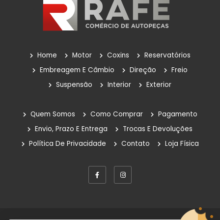
POLIA DA BOMBA D'ÁGUA
Reservatório
Reservatório De Para-Brisas
Home
Motor
Coxins
Reservatórios
Reservatorio Óleo Hidráulico
Embreagem E Câmbio
Direção
Freio
Suspensão
Interior
Exterior
Reservatórios
Rolamentos
Quem Somos
Como Comprar
Pagamento
Sem Categoria
Envio, Prazo E Entrega
Trocas E Devoluções
Política De Privacidade
Contato
Loja Física
Suspensão
Amortecedores
Bandejas De Suspensão
Barra Estabilizadora