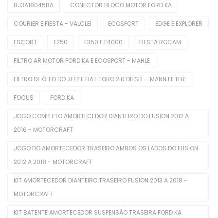
BJ3A18045BA
CONECTOR BLOCO MOTOR FORD KA
Interruptores De Direção
COURIER E FIESTA - VALCLEI
ECOSPORT
EDGE E EXPLORER
Manopla De Câmbio
ESCORT
F250
F350 E F4000
FIESTA ROCAM
Pedais Do Freio
FILTRO AR MOTOR FORD KA E ECOSPORT - MAHLE
Limpeza Automotiva
FILTRO DE ÓLEO DO JEEP E FIAT TORO 2.0 DIESEL - MANN FILTER
Motor
FOCUS
FORD KA
Balancins
JOGO COMPLETO AMORTECEDOR DIANTEIRO DO FUSION 2012 A
Bieletas
2016 - MOTORCRAFT
Bobina De Ignição
JOGO DO AMORTECEDOR TRASEIRO AMBOS OS LADOS DO FUSION
2012 A 2018 - MOTORCRAFT
Bombas De Combustível
KIT AMORTECEDOR DIANTEIRO TRASEIRO FUSION 2013 A 2018 -
Bombas De Óleo
MOTORCRAFT
Buchas
KIT BATENTE AMORTECEDOR SUSPENSÃO TRASEIRA FORD KA