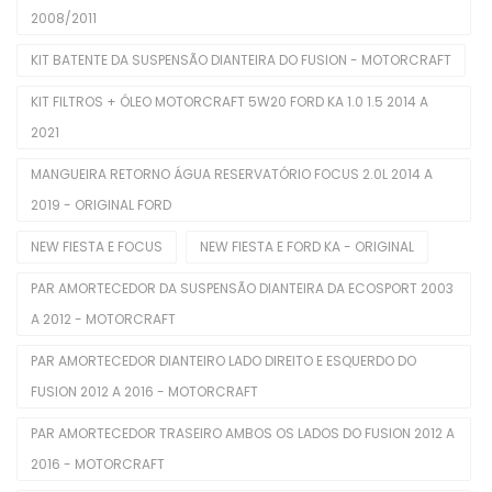
Cabeçotes
2008/2011
Cabos De Velas
KIT BATENTE DA SUSPENSÃO DIANTEIRA DO FUSION - MOTORCRAFT
Corpo De Borboleta
KIT FILTROS + ÓLEO MOTORCRAFT 5W20 FORD KA 1.0 1.5 2014 A
2021
Correias Dentadas
MANGUEIRA RETORNO ÁGUA RESERVATÓRIO FOCUS 2.0L 2014 A
Correias Poly V
2019 - ORIGINAL FORD
Coxins De Motor
NEW FIESTA E FOCUS
NEW FIESTA E FORD KA - ORIGINAL
Eletroventiladores Completos
PAR AMORTECEDOR DA SUSPENSÃO DIANTEIRA DA ECOSPORT 2003
Filtros De Ar
A 2012 - MOTORCRAFT
Filtros De Combustível
PAR AMORTECEDOR DIANTEIRO LADO DIREITO E ESQUERDO DO
FUSION 2012 A 2016 - MOTORCRAFT
Filtros De Óleo
PAR AMORTECEDOR TRASEIRO AMBOS OS LADOS DO FUSION 2012 A
Injetores
2016 - MOTORCRAFT
Juntas De Cabecote