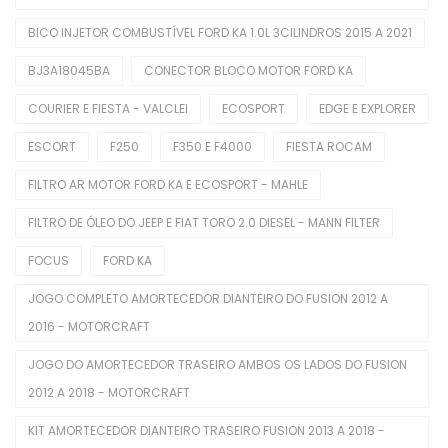
BICO INJETOR COMBUSTÍVEL FORD KA 1.0L 3CILINDROS 2015 A 2021
Difusores De Ar
BJ3A18045BA
CONECTOR BLOCO MOTOR FORD KA
Interruptores De Direção
COURIER E FIESTA - VALCLEI
ECOSPORT
EDGE E EXPLORER
Manopla De Câmbio
ESCORT
F250
F350 E F4000
FIESTA ROCAM
Pedais Do Freio
FILTRO AR MOTOR FORD KA E ECOSPORT - MAHLE
Limpeza Automotiva
FILTRO DE ÓLEO DO JEEP E FIAT TORO 2.0 DIESEL - MANN FILTER
Motor
FOCUS
FORD KA
Balancins
JOGO COMPLETO AMORTECEDOR DIANTEIRO DO FUSION 2012 A
Bieletas
2016 - MOTORCRAFT
Bobina De Ignição
JOGO DO AMORTECEDOR TRASEIRO AMBOS OS LADOS DO FUSION
2012 A 2018 - MOTORCRAFT
Bombas De Combustível
KIT AMORTECEDOR DIANTEIRO TRASEIRO FUSION 2013 A 2018 -
Bombas De Óleo