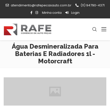
atendimento@rafepecasauto.com.br
(11) 94790-4371
Minha conta
Login
Água Desmineralizada Para
Baterias E Radiadores 1l -
Motorcraft