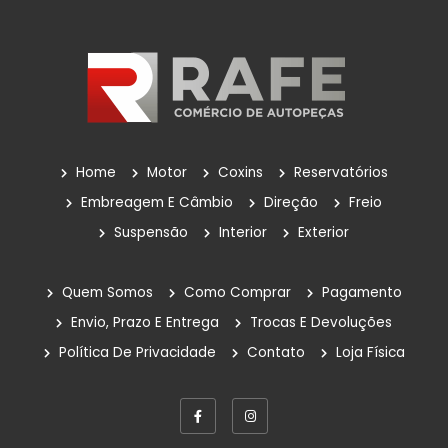
Velas De Ignição
Outros
POLIA DA BOMBA D'ÁGUA
Reservatório
Reservatório De Para-Brisas
Home
Motor
Coxins
Reservatórios
Reservatorio Óleo Hidráulico
Embreagem E Câmbio
Direção
Freio
Suspensão
Interior
Exterior
Reservatórios
Rolamentos
Quem Somos
Como Comprar
Pagamento
Sem Categoria
Envio, Prazo E Entrega
Trocas E Devoluções
Política De Privacidade
Contato
Loja Física
Suspensão
Amortecedores
Bandejas De Suspensão