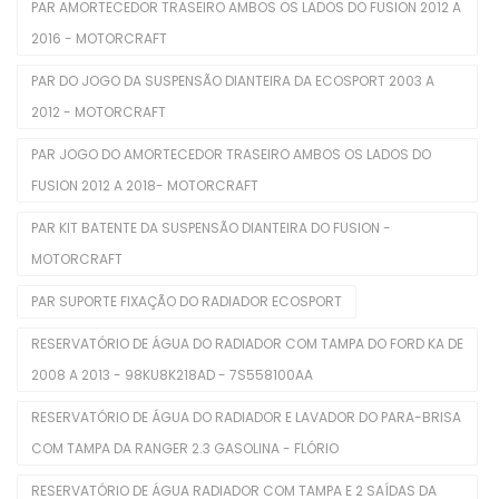
PAR AMORTECEDOR TRASEIRO AMBOS OS LADOS DO FUSION 2012 A
Injetores
2016 - MOTORCRAFT
Juntas De Cabecote
PAR DO JOGO DA SUSPENSÃO DIANTEIRA DA ECOSPORT 2003 A
Juntas Tampa De Válvula
2012 - MOTORCRAFT
Kit De Distribuição
PAR JOGO DO AMORTECEDOR TRASEIRO AMBOS OS LADOS DO
FUSION 2012 A 2018- MOTORCRAFT
Kits Completos
PAR KIT BATENTE DA SUSPENSÃO DIANTEIRA DO FUSION -
Kits De Filtros
MOTORCRAFT
Mangueira Intercooler
PAR SUPORTE FIXAÇÃO DO RADIADOR ECOSPORT
Mangueira Radiador
RESERVATÓRIO DE ÁGUA DO RADIADOR COM TAMPA DO FORD KA DE
2008 A 2013 - 98KU8K218AD - 7S558100AA
Mangueiras De Admissão
RESERVATÓRIO DE ÁGUA DO RADIADOR E LAVADOR DO PARA-BRISA
Polia De Virabrequim
COM TAMPA DA RANGER 2.3 GASOLINA - FLÓRIO
Polias De Alternador
RESERVATÓRIO DE ÁGUA RADIADOR COM TAMPA E 2 SAÍDAS DA