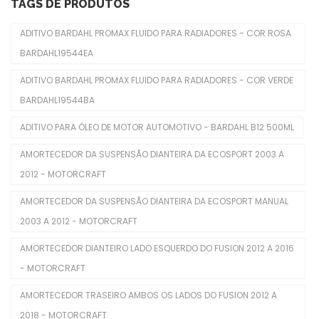
Limpadores De Para-Brisas
TAGS DE PRODUTOS
Molduras De Faróis
ADITIVO BARDAHL PROMAX FLUIDO PARA RADIADORES - COR ROSA
BARDAHL19544EA
Freio
ADITIVO BARDAHL PROMAX FLUIDO PARA RADIADORES - COR VERDE
Cabo Do Freio De Mão
BARDAHL19544BA
Cilindro De Freio
ADITIVO PARA ÓLEO DE MOTOR AUTOMOTIVO - BARDAHL B12 500ML
Disco De Freios
AMORTECEDOR DA SUSPENSÃO DIANTEIRA DA ECOSPORT 2003 A
Pastilhas De Freios
2012 - MOTORCRAFT
Servo Freio
AMORTECEDOR DA SUSPENSÃO DIANTEIRA DA ECOSPORT MANUAL
2003 A 2012 - MOTORCRAFT
Interior
AMORTECEDOR DIANTEIRO LADO ESQUERDO DO FUSION 2012 A 2016
Alavanca Freio De Mão
- MOTORCRAFT
Chaves De Luzes
AMORTECEDOR TRASEIRO AMBOS OS LADOS DO FUSION 2012 A
Comutadores De Ignição
2018 - MOTORCRAFT