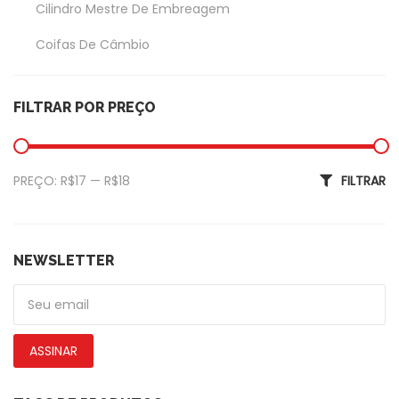
Cilindro Mestre De Embreagem
Coifas De Câmbio
Coxim Do Câmbio
FILTRAR POR PREÇO
Garfo Da Embreagem
Exterior
Preço mínimo
Preço máximo
PREÇO:
R$17
—
R$18
FILTRAR
Amortecedor Tampa Traseira
Calotas
De Piscas
NEWSLETTER
Emblemas
Faróis Dianteiros
ASSINAR
Fechadura De Capôs