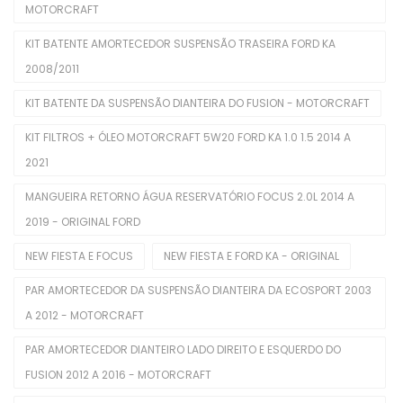
MOTORCRAFT
Buchas
KIT BATENTE AMORTECEDOR SUSPENSÃO TRASEIRA FORD KA
Cabeçotes
2008/2011
Cabos De Velas
KIT BATENTE DA SUSPENSÃO DIANTEIRA DO FUSION - MOTORCRAFT
Corpo De Borboleta
KIT FILTROS + ÓLEO MOTORCRAFT 5W20 FORD KA 1.0 1.5 2014 A
2021
Correias Dentadas
MANGUEIRA RETORNO ÁGUA RESERVATÓRIO FOCUS 2.0L 2014 A
Correias Poly V
2019 - ORIGINAL FORD
Coxins De Motor
NEW FIESTA E FOCUS
NEW FIESTA E FORD KA - ORIGINAL
Eletroventiladores Completos
PAR AMORTECEDOR DA SUSPENSÃO DIANTEIRA DA ECOSPORT 2003
Filtros De Ar
A 2012 - MOTORCRAFT
Filtros De Combustível
PAR AMORTECEDOR DIANTEIRO LADO DIREITO E ESQUERDO DO
FUSION 2012 A 2016 - MOTORCRAFT
Filtros De Óleo