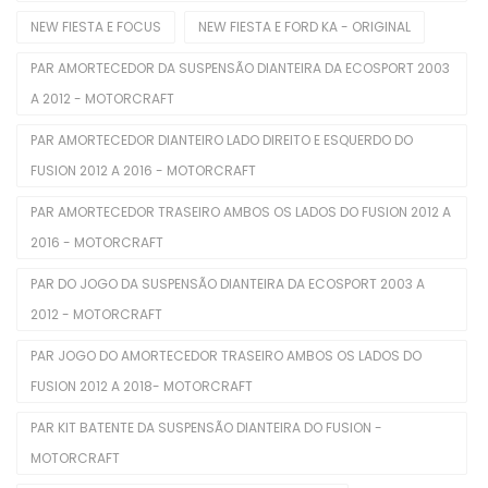
Coxins De Motor
NEW FIESTA E FOCUS
NEW FIESTA E FORD KA - ORIGINAL
Eletroventiladores Completos
PAR AMORTECEDOR DA SUSPENSÃO DIANTEIRA DA ECOSPORT 2003
Filtros De Ar
A 2012 - MOTORCRAFT
Filtros De Combustível
PAR AMORTECEDOR DIANTEIRO LADO DIREITO E ESQUERDO DO
FUSION 2012 A 2016 - MOTORCRAFT
Filtros De Óleo
PAR AMORTECEDOR TRASEIRO AMBOS OS LADOS DO FUSION 2012 A
Injetores
2016 - MOTORCRAFT
Juntas De Cabecote
PAR DO JOGO DA SUSPENSÃO DIANTEIRA DA ECOSPORT 2003 A
Juntas Tampa De Válvula
2012 - MOTORCRAFT
Kit De Distribuição
PAR JOGO DO AMORTECEDOR TRASEIRO AMBOS OS LADOS DO
FUSION 2012 A 2018- MOTORCRAFT
Kits Completos
PAR KIT BATENTE DA SUSPENSÃO DIANTEIRA DO FUSION -
Kits De Filtros
MOTORCRAFT
Mangueira Intercooler