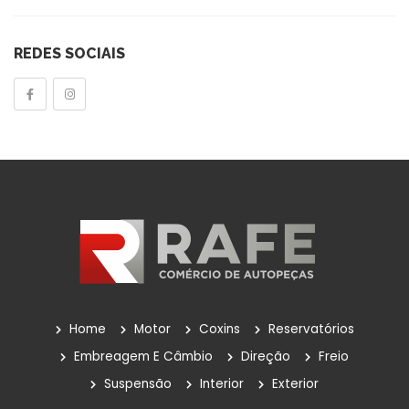
Tampas
REDES SOCIAIS
Tensor Do Distribuidor
Tensores Poly V
Válvulas Termostáticas
Velas De Ignição
Outros
POLIA DA BOMBA D'ÁGUA
Reservatório
Reservatório De Para-Brisas
Home
Motor
Coxins
Reservatórios
Reservatorio Óleo Hidráulico
Embreagem E Câmbio
Direção
Freio
Suspensão
Interior
Exterior
Reservatórios