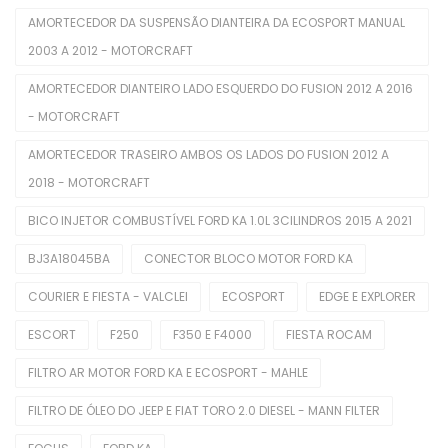
Servo Freio
AMORTECEDOR DA SUSPENSÃO DIANTEIRA DA ECOSPORT MANUAL
2003 A 2012 - MOTORCRAFT
Interior
AMORTECEDOR DIANTEIRO LADO ESQUERDO DO FUSION 2012 A 2016
Alavanca Freio De Mão
- MOTORCRAFT
Chaves De Luzes
AMORTECEDOR TRASEIRO AMBOS OS LADOS DO FUSION 2012 A
Comutadores De Ignição
2018 - MOTORCRAFT
BICO INJETOR COMBUSTÍVEL FORD KA 1.0L 3CILINDROS 2015 A 2021
Difusores De Ar
BJ3A18045BA
CONECTOR BLOCO MOTOR FORD KA
Interruptores De Direção
COURIER E FIESTA - VALCLEI
ECOSPORT
EDGE E EXPLORER
Manopla De Câmbio
ESCORT
F250
F350 E F4000
FIESTA ROCAM
Pedais Do Freio
FILTRO AR MOTOR FORD KA E ECOSPORT - MAHLE
Limpeza Automotiva
FILTRO DE ÓLEO DO JEEP E FIAT TORO 2.0 DIESEL - MANN FILTER
Motor