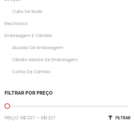
Cubo De Roda
Electronics
Embreagem E Câmbio
Atuador De Embreagem
Cilindro Mestre De Embreagem
Coifas De Câmbio
Coxim Do Câmbio
FILTRAR POR PREÇO
Garfo Da Embreagem
Exterior
Preço mínimo
Preço máximo
PREÇO:
R$1.327
—
R$1.327
FILTRAR
Amortecedor Tampa Traseira
Calotas