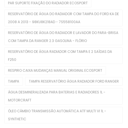
PAR SUPORTE FIXAÇÃO DO RADIADOR ECOSPORT
Mangueira Radiador
RESERVATÓRIO DE ÁGUA DO RADIADOR COM TAMPA DO FORD KA DE
2008 A 2013 - 98KU8K218AD - 7S558100AA
Mangueiras De Admissão
RESERVATÓRIO DE ÁGUA DO RADIADOR E LAVADOR DO PARA-BRISA
Polia De Virabrequim
COM TAMPA DA RANGER 2.3 GASOLINA - FLÓRIO
Polias De Alternador
RESERVATÓRIO DE ÁGUA RADIADOR COM TAMPA E 2 SAÍDAS DA
Retentores De Válvulas
F250
Rolamentos
RESPIRO CAIXA MUDANÇAS MANUAL ORIGINAL ECOSPORT
Seletora Do Trambulador
TAMPA
TAMPA RESERVATÓRIO ÁGUA RADIADOR FORD RANGER
Sensor De Óleo
ÁGUA DESMINERALIZADA PARA BATERIAS E RADIADORES 1L -
MOTORCRAFT
Sensor De Temperatura
ÓLEO CÂMBIO TRANSMISSÃO AUTOMÁTICA ATF MULTI VI 1L -
Sensores TPMS
SYNTHETIC
Tampa Do Radiador