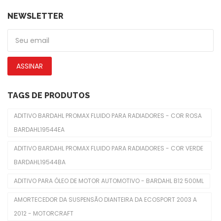
De Piscas
NEWSLETTER
Emblemas
Faróis Dianteiros
ASSINAR
Fechadura De Capôs
Limpadores De Para-Brisas
TAGS DE PRODUTOS
Molduras De Faróis
ADITIVO BARDAHL PROMAX FLUIDO PARA RADIADORES - COR ROSA
BARDAHL19544EA
Freio
ADITIVO BARDAHL PROMAX FLUIDO PARA RADIADORES - COR VERDE
Cabo Do Freio De Mão
BARDAHL19544BA
Cilindro De Freio
ADITIVO PARA ÓLEO DE MOTOR AUTOMOTIVO - BARDAHL B12 500ML
Disco De Freios
AMORTECEDOR DA SUSPENSÃO DIANTEIRA DA ECOSPORT 2003 A
Pastilhas De Freios
2012 - MOTORCRAFT