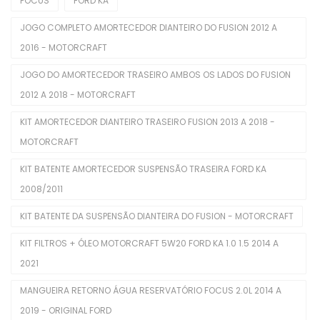
FOCUS
FORD KA
Balancins
JOGO COMPLETO AMORTECEDOR DIANTEIRO DO FUSION 2012 A
Bieletas
2016 - MOTORCRAFT
Bobina De Ignição
JOGO DO AMORTECEDOR TRASEIRO AMBOS OS LADOS DO FUSION
2012 A 2018 - MOTORCRAFT
Bombas De Combustível
KIT AMORTECEDOR DIANTEIRO TRASEIRO FUSION 2013 A 2018 -
Bombas De Óleo
MOTORCRAFT
Buchas
KIT BATENTE AMORTECEDOR SUSPENSÃO TRASEIRA FORD KA
Cabeçotes
2008/2011
Cabos De Velas
KIT BATENTE DA SUSPENSÃO DIANTEIRA DO FUSION - MOTORCRAFT
Corpo De Borboleta
KIT FILTROS + ÓLEO MOTORCRAFT 5W20 FORD KA 1.0 1.5 2014 A
2021
Correias Dentadas
MANGUEIRA RETORNO ÁGUA RESERVATÓRIO FOCUS 2.0L 2014 A
Correias Poly V
2019 - ORIGINAL FORD