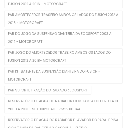
FUSION 2012 A 2016 - MOTORCRAFT
Filtros De Óleo
PAR AMORTECEDOR TRASEIRO AMBOS OS LADOS DO FUSION 2012 A
Injetores
2016 - MOTORCRAFT
Juntas De Cabecote
PAR DO JOGO DA SUSPENSÃO DIANTEIRA DA ECOSPORT 2003 A
Juntas Tampa De Válvula
2012 - MOTORCRAFT
Kit De Distribuição
PAR JOGO DO AMORTECEDOR TRASEIRO AMBOS OS LADOS DO
FUSION 2012 A 2018- MOTORCRAFT
Kits Completos
PAR KIT BATENTE DA SUSPENSÃO DIANTEIRA DO FUSION -
Kits De Filtros
MOTORCRAFT
Mangueira Intercooler
PAR SUPORTE FIXAÇÃO DO RADIADOR ECOSPORT
Mangueira Radiador
RESERVATÓRIO DE ÁGUA DO RADIADOR COM TAMPA DO FORD KA DE
2008 A 2013 - 98KU8K218AD - 7S558100AA
Mangueiras De Admissão
RESERVATÓRIO DE ÁGUA DO RADIADOR E LAVADOR DO PARA-BRISA
Polia De Virabrequim
COM TAMPA DA RANGER 2.3 GASOLINA - FLÓRIO