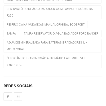
Polias De Alternador
RESERVATÓRIO DE ÁGUA RADIADOR COM TAMPA E 2 SAÍDAS DA
Retentores De Válvulas
F250
Rolamentos
RESPIRO CAIXA MUDANÇAS MANUAL ORIGINAL ECOSPORT
Seletora Do Trambulador
TAMPA
TAMPA RESERVATÓRIO ÁGUA RADIADOR FORD RANGER
Sensor De Óleo
ÁGUA DESMINERALIZADA PARA BATERIAS E RADIADORES 1L -
MOTORCRAFT
Sensor De Temperatura
ÓLEO CÂMBIO TRANSMISSÃO AUTOMÁTICA ATF MULTI VI 1L -
Sensores TPMS
SYNTHETIC
Tampa Do Radiador
Tampas
REDES SOCIAIS
Tensor Do Distribuidor
Tensores Poly V