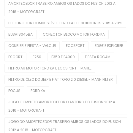
AMORTECEDOR TRASEIRO AMBOS OS LADOS DO FUSION 2012 A
Comutadores De Ignição
2018 - MOTORCRAFT
BICO INJETOR COMBUSTÍVEL FORD KA 1.0L 3CILINDROS 2015 A 2021
Difusores De Ar
BJ3A18045BA
CONECTOR BLOCO MOTOR FORD KA
Interruptores De Direção
COURIER E FIESTA - VALCLEI
ECOSPORT
EDGE E EXPLORER
Manopla De Câmbio
ESCORT
F250
F350 E F4000
FIESTA ROCAM
Pedais Do Freio
FILTRO AR MOTOR FORD KA E ECOSPORT - MAHLE
Limpeza Automotiva
FILTRO DE ÓLEO DO JEEP E FIAT TORO 2.0 DIESEL - MANN FILTER
Motor
FOCUS
FORD KA
Balancins
JOGO COMPLETO AMORTECEDOR DIANTEIRO DO FUSION 2012 A
Bieletas
2016 - MOTORCRAFT
Bobina De Ignição
JOGO DO AMORTECEDOR TRASEIRO AMBOS OS LADOS DO FUSION
2012 A 2018 - MOTORCRAFT
Bombas De Combustível