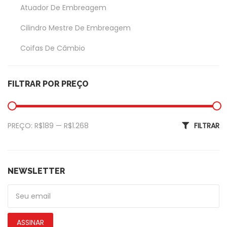
Atuador De Embreagem
Cilindro Mestre De Embreagem
Coifas De Câmbio
Coxim Do Câmbio
FILTRAR POR PREÇO
Garfo Da Embreagem
Exterior
Preço mínimo
Preço máximo
PREÇO:
R$189
—
R$1.268
FILTRAR
Amortecedor Tampa Traseira
Calotas
De Piscas
NEWSLETTER
Emblemas
Faróis Dianteiros
ASSINAR