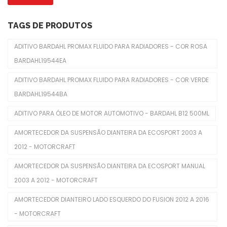
Fechadura De Capôs
Limpadores De Para-Brisas
TAGS DE PRODUTOS
Molduras De Faróis
ADITIVO BARDAHL PROMAX FLUIDO PARA RADIADORES - COR ROSA
BARDAHL19544EA
Freio
ADITIVO BARDAHL PROMAX FLUIDO PARA RADIADORES - COR VERDE
Cabo Do Freio De Mão
BARDAHL19544BA
Cilindro De Freio
ADITIVO PARA ÓLEO DE MOTOR AUTOMOTIVO - BARDAHL B12 500ML
Disco De Freios
AMORTECEDOR DA SUSPENSÃO DIANTEIRA DA ECOSPORT 2003 A
Pastilhas De Freios
2012 - MOTORCRAFT
Servo Freio
AMORTECEDOR DA SUSPENSÃO DIANTEIRA DA ECOSPORT MANUAL
2003 A 2012 - MOTORCRAFT
Interior
AMORTECEDOR DIANTEIRO LADO ESQUERDO DO FUSION 2012 A 2016
Alavanca Freio De Mão
- MOTORCRAFT
Chaves De Luzes