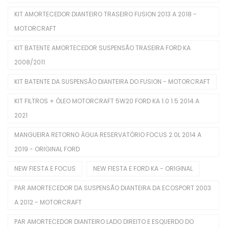
KIT AMORTECEDOR DIANTEIRO TRASEIRO FUSION 2013 A 2018 -
Bombas De Óleo
MOTORCRAFT
Buchas
KIT BATENTE AMORTECEDOR SUSPENSÃO TRASEIRA FORD KA
Cabeçotes
2008/2011
Cabos De Velas
KIT BATENTE DA SUSPENSÃO DIANTEIRA DO FUSION - MOTORCRAFT
Corpo De Borboleta
KIT FILTROS + ÓLEO MOTORCRAFT 5W20 FORD KA 1.0 1.5 2014 A
2021
Correias Dentadas
MANGUEIRA RETORNO ÁGUA RESERVATÓRIO FOCUS 2.0L 2014 A
Correias Poly V
2019 - ORIGINAL FORD
Coxins De Motor
NEW FIESTA E FOCUS
NEW FIESTA E FORD KA - ORIGINAL
Eletroventiladores Completos
PAR AMORTECEDOR DA SUSPENSÃO DIANTEIRA DA ECOSPORT 2003
Filtros De Ar
A 2012 - MOTORCRAFT
Filtros De Combustível
PAR AMORTECEDOR DIANTEIRO LADO DIREITO E ESQUERDO DO