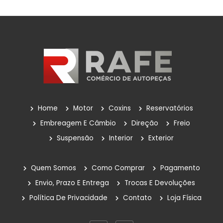
Válvulas Termostáticas
Velas De Ignição
Outros
POLIA DA BOMBA D'ÁGUA
Reservatório
Reservatório De Para-Brisas
Home
Motor
Coxins
Reservatórios
Reservatorio Óleo Hidráulico
Embreagem E Câmbio
Direção
Freio
Suspensão
Interior
Exterior
Reservatórios
Rolamentos
Quem Somos
Como Comprar
Pagamento
Sem Categoria
Envio, Prazo E Entrega
Trocas E Devoluções
Política De Privacidade
Contato
Loja Física
Suspensão
Amortecedores