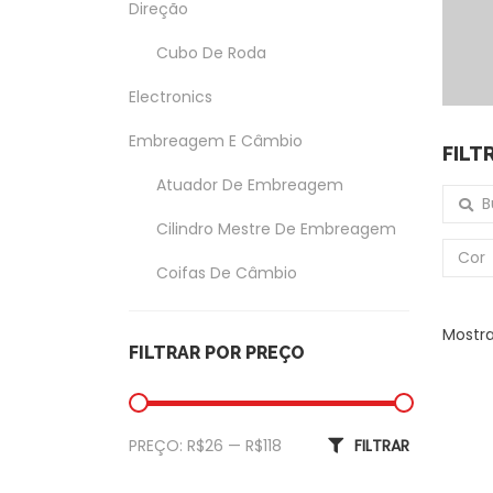
Direção
Cubo De Roda
Electronics
Embreagem E Câmbio
FILT
Atuador De Embreagem
Buscar
Cilindro Mestre De Embreagem
Cor
Coifas De Câmbio
Coxim Do Câmbio
Mostra
FILTRAR POR PREÇO
Garfo Da Embreagem
Exterior
Preço mínimo
Preço máximo
PREÇO:
R$26
—
R$118
FILTRAR
Amortecedor Tampa Traseira