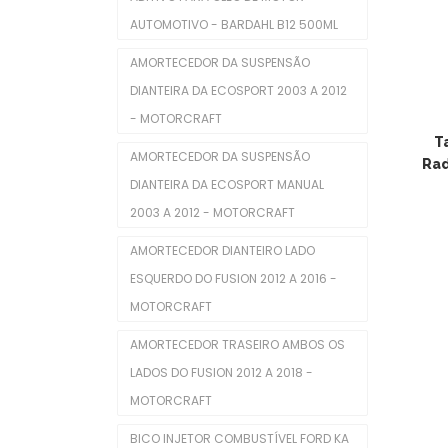
AUTOMOTIVO - BARDAHL B12 500ML
Servo Freio
AMORTECEDOR DA SUSPENSÃO
Interior
DIANTEIRA DA ECOSPORT 2003 A 2012
Alavanca Freio De Mão
- MOTORCRAFT
T
Chaves De Luzes
AMORTECEDOR DA SUSPENSÃO
Rad
DIANTEIRA DA ECOSPORT MANUAL
Comutadores De Ignição
2003 A 2012 - MOTORCRAFT
Difusores De Ar
AMORTECEDOR DIANTEIRO LADO
Interruptores De Direção
ESQUERDO DO FUSION 2012 A 2016 -
MOTORCRAFT
Manopla De Câmbio
AMORTECEDOR TRASEIRO AMBOS OS
Pedais Do Freio
LADOS DO FUSION 2012 A 2018 -
Limpeza Automotiva
MOTORCRAFT
Motor
BICO INJETOR COMBUSTÍVEL FORD KA