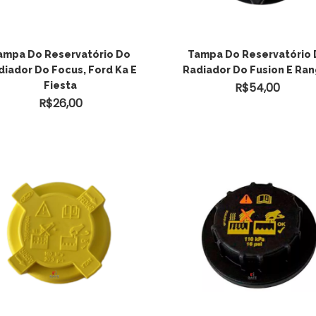
ADICIONAR AO
ADICIONAR AO
ampa Do Reservatório Do
Tampa Do Reservatório
diador Do Focus, Ford Ka E
Radiador Do Fusion E Ra
CARRINHO
CARRINHO
Fiesta
R$
54,00
R$
26,00