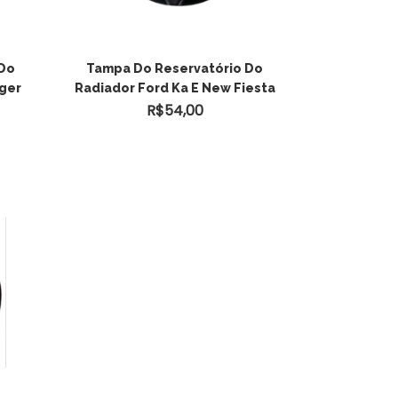
ADICIONAR AO
 Do
Tampa Do Reservatório Do
nger
Radiador Ford Ka E New Fiesta
CARRINHO
R$
54,00