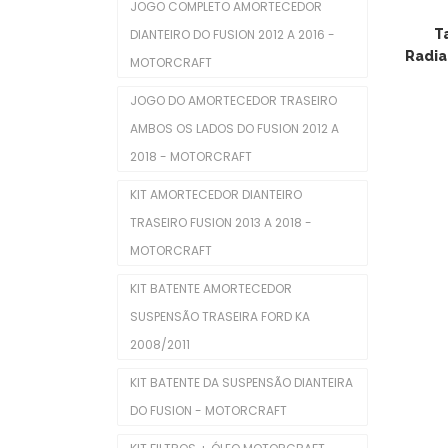
JOGO COMPLETO AMORTECEDOR
Coxins De Motor
DIANTEIRO DO FUSION 2012 A 2016 -
T
Eletroventiladores Completos
Radia
MOTORCRAFT
Filtros De Ar
JOGO DO AMORTECEDOR TRASEIRO
AMBOS OS LADOS DO FUSION 2012 A
Filtros De Combustível
2018 - MOTORCRAFT
Filtros De Óleo
KIT AMORTECEDOR DIANTEIRO
Injetores
TRASEIRO FUSION 2013 A 2018 -
MOTORCRAFT
Juntas De Cabecote
KIT BATENTE AMORTECEDOR
Juntas Tampa De Válvula
SUSPENSÃO TRASEIRA FORD KA
Kit De Distribuição
2008/2011
Kits Completos
KIT BATENTE DA SUSPENSÃO DIANTEIRA
DO FUSION - MOTORCRAFT
Kits De Filtros