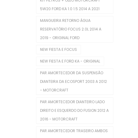
KIT FILTROS + ÓLEO MOTORCRAFT
Mangueira Intercooler
5W20 FORD KA 1.0 1.5 2014 A 2021
Mangueira Radiador
MANGUEIRA RETORNO ÁGUA
Mangueiras De Admissão
RESERVATÓRIO FOCUS 2.0L 2014 A
2019 - ORIGINAL FORD
Polia De Virabrequim
NEW FIESTA E FOCUS
Polias De Alternador
NEW FIESTA E FORD KA - ORIGINAL
Retentores De Válvulas
PAR AMORTECEDOR DA SUSPENSÃO
Rolamentos
DIANTEIRA DA ECOSPORT 2003 A 2012
Seletora Do Trambulador
- MOTORCRAFT
Sensor De Óleo
PAR AMORTECEDOR DIANTEIRO LADO
DIREITO E ESQUERDO DO FUSION 2012 A
Sensor De Temperatura
2016 - MOTORCRAFT
Sensores TPMS
PAR AMORTECEDOR TRASEIRO AMBOS