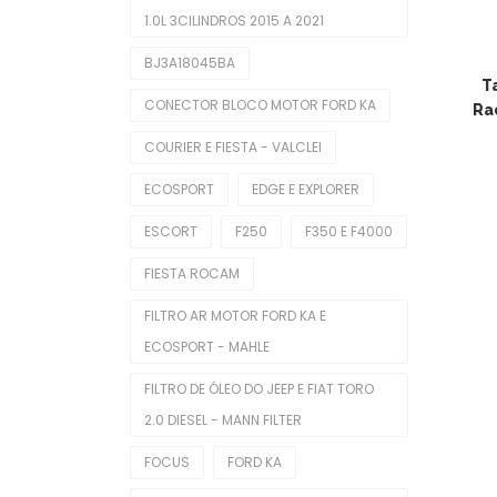
1.0L 3CILINDROS 2015 A 2021
Balancins
BJ3A18045BA
Bieletas
T
CONECTOR BLOCO MOTOR FORD KA
Ra
Bobina De Ignição
COURIER E FIESTA - VALCLEI
Bombas De Combustível
ECOSPORT
EDGE E EXPLORER
Bombas De Óleo
ESCORT
F250
F350 E F4000
Buchas
FIESTA ROCAM
Cabeçotes
FILTRO AR MOTOR FORD KA E
Cabos De Velas
ECOSPORT - MAHLE
Corpo De Borboleta
FILTRO DE ÓLEO DO JEEP E FIAT TORO
2.0 DIESEL - MANN FILTER
Correias Dentadas
FOCUS
FORD KA
Correias Poly V