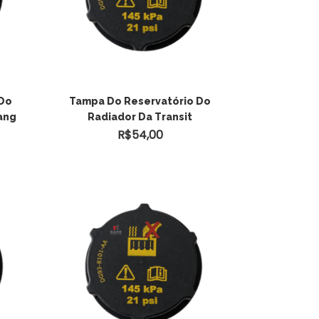
ADICIONAR AO
 Do
Tampa Do Reservatório Do
ang
Radiador Da Transit
CARRINHO
R$
54,00