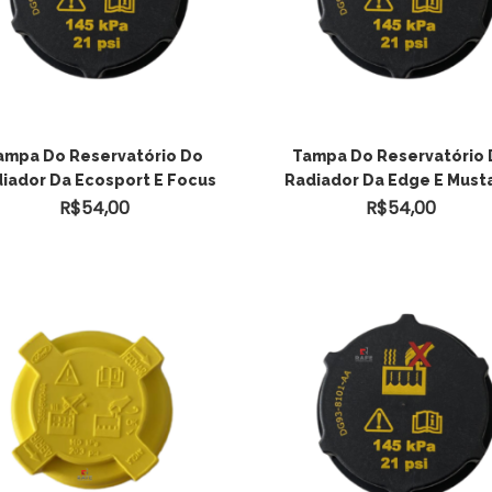
ADICIONAR AO
ADICIONAR AO
ampa Do Reservatório Do
Tampa Do Reservatório
iador Da Ecosport E Focus
Radiador Da Edge E Must
CARRINHO
CARRINHO
R$
54,00
R$
54,00