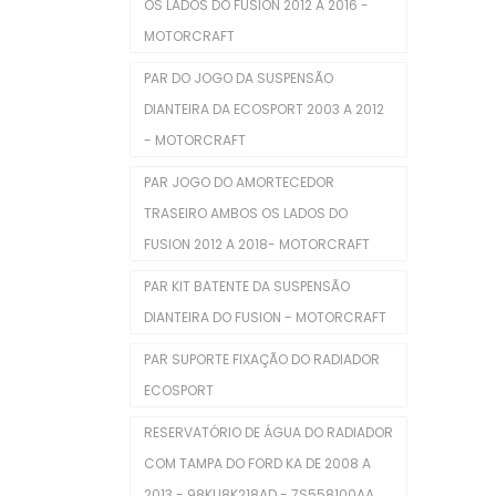
Tampa Do Radiador
OS LADOS DO FUSION 2012 A 2016 -
MOTORCRAFT
Tampas
PAR DO JOGO DA SUSPENSÃO
Tensor Do Distribuidor
DIANTEIRA DA ECOSPORT 2003 A 2012
Tensores Poly V
- MOTORCRAFT
Válvulas Termostáticas
PAR JOGO DO AMORTECEDOR
TRASEIRO AMBOS OS LADOS DO
Velas De Ignição
FUSION 2012 A 2018- MOTORCRAFT
Outros
PAR KIT BATENTE DA SUSPENSÃO
POLIA DA BOMBA D'ÁGUA
DIANTEIRA DO FUSION - MOTORCRAFT
Reservatório
PAR SUPORTE FIXAÇÃO DO RADIADOR
ECOSPORT
Reservatório De Para-Brisas
RESERVATÓRIO DE ÁGUA DO RADIADOR
Reservatorio Óleo Hidráulico
COM TAMPA DO FORD KA DE 2008 A
Reservatórios
2013 - 98KU8K218AD - 7S558100AA