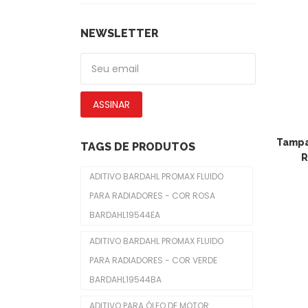
Calotas
De Piscas
NEWSLETTER
Emblemas
Faróis Dianteiros
ASSINAR
Fechadura De Capôs
Limpadores De Para-Brisas
Tampa
TAGS DE PRODUTOS
R
Molduras De Faróis
ADITIVO BARDAHL PROMAX FLUIDO
Freio
PARA RADIADORES - COR ROSA
BARDAHL19544EA
Cabo Do Freio De Mão
ADITIVO BARDAHL PROMAX FLUIDO
Cilindro De Freio
PARA RADIADORES - COR VERDE
Disco De Freios
BARDAHL19544BA
Pastilhas De Freios
ADITIVO PARA ÓLEO DE MOTOR