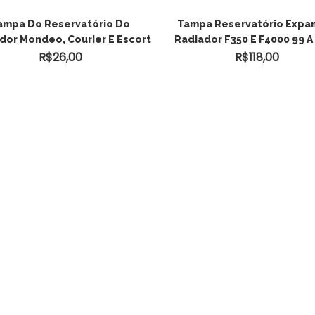
ADICIONAR AO
ampa Do Reservatório Do
Tampa Reservatório Expa
dor Mondeo, Courier E Escort
Radiador F350 E F4000 99 A
CARRINHO
R$
26,00
R$
118,00