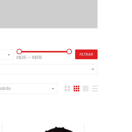
o
FILTRAR
R$26
—
R$118
adrão