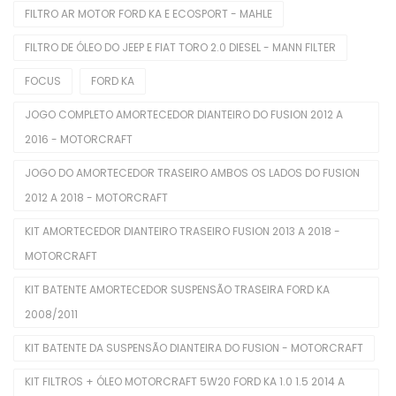
FILTRO AR MOTOR FORD KA E ECOSPORT - MAHLE
Limpeza Automotiva
FILTRO DE ÓLEO DO JEEP E FIAT TORO 2.0 DIESEL - MANN FILTER
Motor
FOCUS
FORD KA
Balancins
JOGO COMPLETO AMORTECEDOR DIANTEIRO DO FUSION 2012 A
Bieletas
2016 - MOTORCRAFT
Bobina De Ignição
JOGO DO AMORTECEDOR TRASEIRO AMBOS OS LADOS DO FUSION
2012 A 2018 - MOTORCRAFT
Bombas De Combustível
KIT AMORTECEDOR DIANTEIRO TRASEIRO FUSION 2013 A 2018 -
Bombas De Óleo
MOTORCRAFT
Buchas
KIT BATENTE AMORTECEDOR SUSPENSÃO TRASEIRA FORD KA
Cabeçotes
2008/2011
Cabos De Velas
KIT BATENTE DA SUSPENSÃO DIANTEIRA DO FUSION - MOTORCRAFT
Corpo De Borboleta
KIT FILTROS + ÓLEO MOTORCRAFT 5W20 FORD KA 1.0 1.5 2014 A