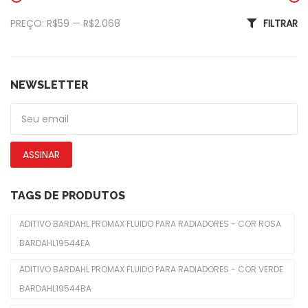
Exterior
Preço mínimo
Preço máximo
PREÇO:
R$59
—
R$2.068
FILTRAR
Amortecedor Tampa Traseira
Calotas
De Piscas
NEWSLETTER
Emblemas
Faróis Dianteiros
ASSINAR
Fechadura De Capôs
Limpadores De Para-Brisas
TAGS DE PRODUTOS
Molduras De Faróis
ADITIVO BARDAHL PROMAX FLUIDO PARA RADIADORES - COR ROSA
BARDAHL19544EA
Freio
ADITIVO BARDAHL PROMAX FLUIDO PARA RADIADORES - COR VERDE
Cabo Do Freio De Mão
BARDAHL19544BA
Cilindro De Freio