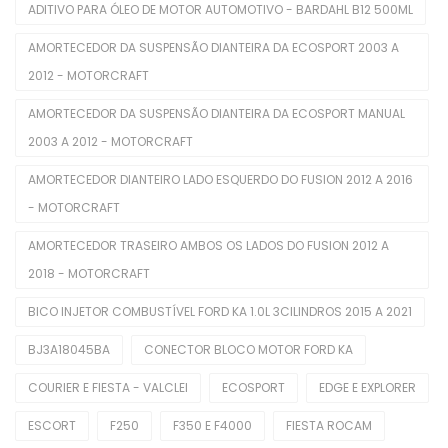
ADITIVO PARA ÓLEO DE MOTOR AUTOMOTIVO - BARDAHL B12 500ML
Disco De Freios
AMORTECEDOR DA SUSPENSÃO DIANTEIRA DA ECOSPORT 2003 A
Pastilhas De Freios
2012 - MOTORCRAFT
Servo Freio
AMORTECEDOR DA SUSPENSÃO DIANTEIRA DA ECOSPORT MANUAL
2003 A 2012 - MOTORCRAFT
Interior
AMORTECEDOR DIANTEIRO LADO ESQUERDO DO FUSION 2012 A 2016
Alavanca Freio De Mão
- MOTORCRAFT
Chaves De Luzes
AMORTECEDOR TRASEIRO AMBOS OS LADOS DO FUSION 2012 A
Comutadores De Ignição
2018 - MOTORCRAFT
BICO INJETOR COMBUSTÍVEL FORD KA 1.0L 3CILINDROS 2015 A 2021
Difusores De Ar
BJ3A18045BA
CONECTOR BLOCO MOTOR FORD KA
Interruptores De Direção
COURIER E FIESTA - VALCLEI
ECOSPORT
EDGE E EXPLORER
Manopla De Câmbio
ESCORT
F250
F350 E F4000
FIESTA ROCAM
Pedais Do Freio