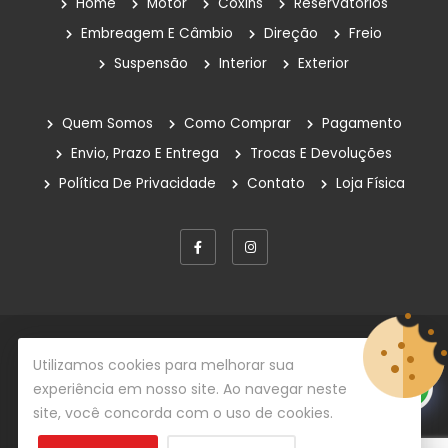
Home
Motor
Coxins
Reservatórios
Reservatorio Óleo Hidráulico
Embreagem E Câmbio
Direção
Freio
Suspensão
Interior
Exterior
Reservatórios
Rolamentos
Quem Somos
Como Comprar
Pagamento
Sem Categoria
Envio, Prazo E Entrega
Trocas E Devoluções
Política De Privacidade
Contato
Loja Física
Suspensão
Amortecedores
Bandejas De Suspensão
Barra Estabilizadora
Batentes
© Copyright 2026
Rafe Auto Peças
Todos os direitos
Utilizamos cookies para melhorar sua
reservados.
experiência em nosso site. Ao navegar neste
Coxim Amortecedor
site, você concorda com o uso de cookies.
Desenvolvido por
Centrada Comunicação
Kits Completos Amortecedores