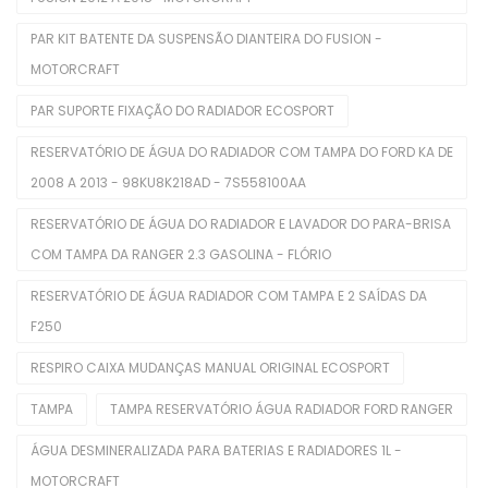
Kits Completos
PAR KIT BATENTE DA SUSPENSÃO DIANTEIRA DO FUSION -
Kits De Filtros
MOTORCRAFT
Mangueira Intercooler
PAR SUPORTE FIXAÇÃO DO RADIADOR ECOSPORT
Mangueira Radiador
RESERVATÓRIO DE ÁGUA DO RADIADOR COM TAMPA DO FORD KA DE
2008 A 2013 - 98KU8K218AD - 7S558100AA
Mangueiras De Admissão
RESERVATÓRIO DE ÁGUA DO RADIADOR E LAVADOR DO PARA-BRISA
Polia De Virabrequim
COM TAMPA DA RANGER 2.3 GASOLINA - FLÓRIO
Polias De Alternador
RESERVATÓRIO DE ÁGUA RADIADOR COM TAMPA E 2 SAÍDAS DA
Retentores De Válvulas
F250
Rolamentos
RESPIRO CAIXA MUDANÇAS MANUAL ORIGINAL ECOSPORT
Seletora Do Trambulador
TAMPA
TAMPA RESERVATÓRIO ÁGUA RADIADOR FORD RANGER
Sensor De Óleo
ÁGUA DESMINERALIZADA PARA BATERIAS E RADIADORES 1L -
MOTORCRAFT