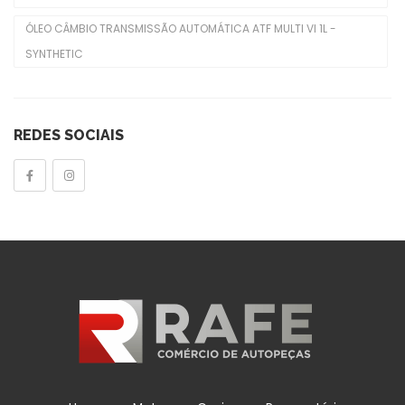
Sensor De Temperatura
ÓLEO CÂMBIO TRANSMISSÃO AUTOMÁTICA ATF MULTI VI 1L -
Sensores TPMS
SYNTHETIC
Tampa Do Radiador
Tampas
REDES SOCIAIS
Tensor Do Distribuidor
Tensores Poly V
Válvulas Termostáticas
Velas De Ignição
Outros
POLIA DA BOMBA D'ÁGUA
Reservatório
Reservatório De Para-Brisas