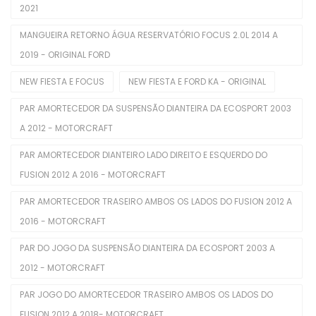
2021
Correias Dentadas
MANGUEIRA RETORNO ÁGUA RESERVATÓRIO FOCUS 2.0L 2014 A
Correias Poly V
2019 - ORIGINAL FORD
Coxins De Motor
NEW FIESTA E FOCUS
NEW FIESTA E FORD KA - ORIGINAL
Eletroventiladores Completos
PAR AMORTECEDOR DA SUSPENSÃO DIANTEIRA DA ECOSPORT 2003
Filtros De Ar
A 2012 - MOTORCRAFT
Filtros De Combustível
PAR AMORTECEDOR DIANTEIRO LADO DIREITO E ESQUERDO DO
FUSION 2012 A 2016 - MOTORCRAFT
Filtros De Óleo
PAR AMORTECEDOR TRASEIRO AMBOS OS LADOS DO FUSION 2012 A
Injetores
2016 - MOTORCRAFT
Juntas De Cabecote
PAR DO JOGO DA SUSPENSÃO DIANTEIRA DA ECOSPORT 2003 A
Juntas Tampa De Válvula
2012 - MOTORCRAFT
Kit De Distribuição
PAR JOGO DO AMORTECEDOR TRASEIRO AMBOS OS LADOS DO
FUSION 2012 A 2018- MOTORCRAFT