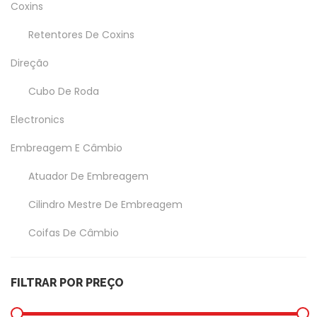
Coxins
Retentores De Coxins
Direção
Cubo De Roda
Electronics
Embreagem E Câmbio
Atuador De Embreagem
Cilindro Mestre De Embreagem
Coifas De Câmbio
Coxim Do Câmbio
FILTRAR POR PREÇO
Garfo Da Embreagem