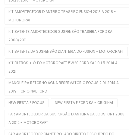
2012 A 2018 - MOTORCRAFT
Bombas De Combustível
KIT AMORTECEDOR DIANTEIRO TRASEIRO FUSION 2013 A 2018 -
Bombas De Óleo
MOTORCRAFT
Buchas
KIT BATENTE AMORTECEDOR SUSPENSÃO TRASEIRA FORD KA
Cabeçotes
2008/2011
Cabos De Velas
KIT BATENTE DA SUSPENSÃO DIANTEIRA DO FUSION - MOTORCRAFT
Corpo De Borboleta
KIT FILTROS + ÓLEO MOTORCRAFT 5W20 FORD KA 1.0 1.5 2014 A
2021
Correias Dentadas
MANGUEIRA RETORNO ÁGUA RESERVATÓRIO FOCUS 2.0L 2014 A
Correias Poly V
2019 - ORIGINAL FORD
Coxins De Motor
NEW FIESTA E FOCUS
NEW FIESTA E FORD KA - ORIGINAL
Eletroventiladores Completos
PAR AMORTECEDOR DA SUSPENSÃO DIANTEIRA DA ECOSPORT 2003
Filtros De Ar
A 2012 - MOTORCRAFT
Filtros De Combustível
PAR AMORTECEDOR DIANTEIRO LADO DIREITO E ESQUERDO DO