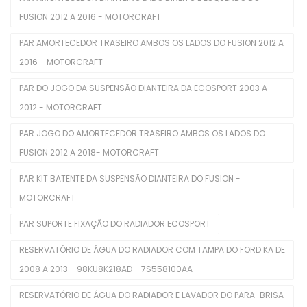
FUSION 2012 A 2016 - MOTORCRAFT
Filtros De Óleo
PAR AMORTECEDOR TRASEIRO AMBOS OS LADOS DO FUSION 2012 A
Injetores
2016 - MOTORCRAFT
Juntas De Cabecote
PAR DO JOGO DA SUSPENSÃO DIANTEIRA DA ECOSPORT 2003 A
Juntas Tampa De Válvula
2012 - MOTORCRAFT
Kit De Distribuição
PAR JOGO DO AMORTECEDOR TRASEIRO AMBOS OS LADOS DO
FUSION 2012 A 2018- MOTORCRAFT
Kits Completos
PAR KIT BATENTE DA SUSPENSÃO DIANTEIRA DO FUSION -
Kits De Filtros
MOTORCRAFT
Mangueira Intercooler
PAR SUPORTE FIXAÇÃO DO RADIADOR ECOSPORT
Mangueira Radiador
RESERVATÓRIO DE ÁGUA DO RADIADOR COM TAMPA DO FORD KA DE
2008 A 2013 - 98KU8K218AD - 7S558100AA
Mangueiras De Admissão
RESERVATÓRIO DE ÁGUA DO RADIADOR E LAVADOR DO PARA-BRISA
Polia De Virabrequim