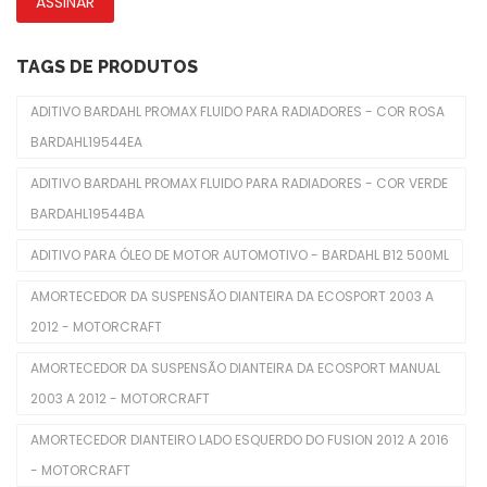
ASSINAR
Fechadura De Capôs
Limpadores De Para-Brisas
TAGS DE PRODUTOS
Molduras De Faróis
ADITIVO BARDAHL PROMAX FLUIDO PARA RADIADORES - COR ROSA
BARDAHL19544EA
Freio
ADITIVO BARDAHL PROMAX FLUIDO PARA RADIADORES - COR VERDE
Cabo Do Freio De Mão
BARDAHL19544BA
Cilindro De Freio
ADITIVO PARA ÓLEO DE MOTOR AUTOMOTIVO - BARDAHL B12 500ML
Disco De Freios
AMORTECEDOR DA SUSPENSÃO DIANTEIRA DA ECOSPORT 2003 A
Pastilhas De Freios
2012 - MOTORCRAFT
Servo Freio
AMORTECEDOR DA SUSPENSÃO DIANTEIRA DA ECOSPORT MANUAL
2003 A 2012 - MOTORCRAFT
Interior
AMORTECEDOR DIANTEIRO LADO ESQUERDO DO FUSION 2012 A 2016
Alavanca Freio De Mão
- MOTORCRAFT