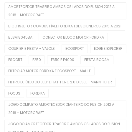
Chaves De Luzes
AMORTECEDOR TRASEIRO AMBOS OS LADOS DO FUSION 2012 A
Comutadores De Ignição
2018 - MOTORCRAFT
BICO INJETOR COMBUSTÍVEL FORD KA 1.0L 3CILINDROS 2015 A 2021
Difusores De Ar
BJ3A18045BA
CONECTOR BLOCO MOTOR FORD KA
Interruptores De Direção
COURIER E FIESTA - VALCLEI
ECOSPORT
EDGE E EXPLORER
Manopla De Câmbio
ESCORT
F250
F350 E F4000
FIESTA ROCAM
Pedais Do Freio
FILTRO AR MOTOR FORD KA E ECOSPORT - MAHLE
Limpeza Automotiva
FILTRO DE ÓLEO DO JEEP E FIAT TORO 2.0 DIESEL - MANN FILTER
Motor
FOCUS
FORD KA
Balancins
JOGO COMPLETO AMORTECEDOR DIANTEIRO DO FUSION 2012 A
Bieletas
2016 - MOTORCRAFT
Bobina De Ignição
JOGO DO AMORTECEDOR TRASEIRO AMBOS OS LADOS DO FUSION