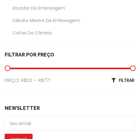
Atuador De Embreagem
Cilindro Mestre De Embreagem
Coifas De Câmbio
Coxim Do Câmbio
FILTRAR POR PREÇO
Garfo Da Embreagem
Exterior
Preço mínimo
Preço máximo
PREÇO:
R$132
—
R$771
FILTRAR
Amortecedor Tampa Traseira
Calotas
De Piscas
NEWSLETTER
Emblemas
Faróis Dianteiros