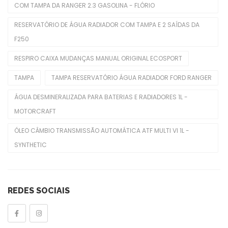
COM TAMPA DA RANGER 2.3 GASOLINA - FLÓRIO
Polias De Alternador
RESERVATÓRIO DE ÁGUA RADIADOR COM TAMPA E 2 SAÍDAS DA
Retentores De Válvulas
F250
Rolamentos
RESPIRO CAIXA MUDANÇAS MANUAL ORIGINAL ECOSPORT
Seletora Do Trambulador
TAMPA
TAMPA RESERVATÓRIO ÁGUA RADIADOR FORD RANGER
Sensor De Óleo
ÁGUA DESMINERALIZADA PARA BATERIAS E RADIADORES 1L -
MOTORCRAFT
Sensor De Temperatura
ÓLEO CÂMBIO TRANSMISSÃO AUTOMÁTICA ATF MULTI VI 1L -
Sensores TPMS
SYNTHETIC
Tampa Do Radiador
Tampas
REDES SOCIAIS
Tensor Do Distribuidor
Tensores Poly V