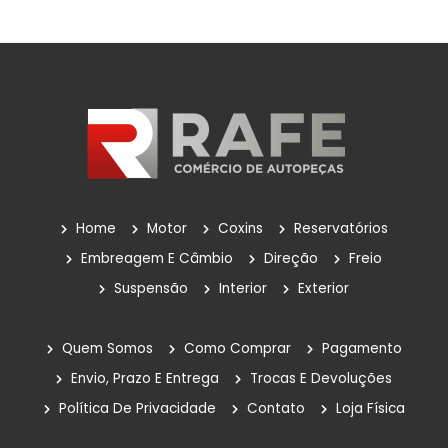
Válvulas Termostáticas
Velas De Ignição
Outros
POLIA DA BOMBA D'ÁGUA
Reservatório
Reservatório De Para-Brisas
Home
Motor
Coxins
Reservatórios
Reservatorio Óleo Hidráulico
Embreagem E Câmbio
Direção
Freio
Suspensão
Interior
Exterior
Reservatórios
Rolamentos
Quem Somos
Como Comprar
Pagamento
Sem Categoria
Envio, Prazo E Entrega
Trocas E Devoluções
Política De Privacidade
Contato
Loja Física
Suspensão