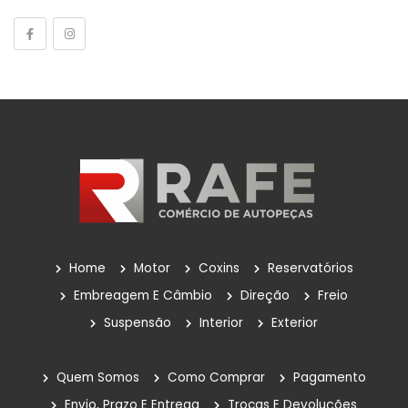
Tensor Do Distribuidor
Tensores Poly V
Válvulas Termostáticas
Velas De Ignição
Outros
POLIA DA BOMBA D'ÁGUA
Reservatório
Reservatório De Para-Brisas
Home
Motor
Coxins
Reservatórios
Reservatorio Óleo Hidráulico
Embreagem E Câmbio
Direção
Freio
Suspensão
Interior
Exterior
Reservatórios
Rolamentos
Quem Somos
Como Comprar
Pagamento
Sem Categoria
Envio, Prazo E Entrega
Trocas E Devoluções