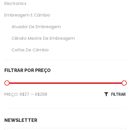
Electronics
Embreagem E Câmbio
Atuador De Embreagem
Cilindro Mestre De Embreagem
Coifas De Câmbio
Coxim Do Câmbio
FILTRAR POR PREÇO
Garfo Da Embreagem
Exterior
Preço mínimo
Preço máximo
PREÇO:
R$37
—
R$298
FILTRAR
Amortecedor Tampa Traseira
Calotas
De Piscas
NEWSLETTER