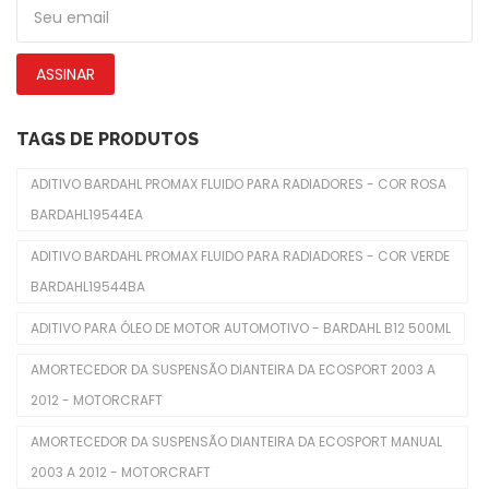
Emblemas
Faróis Dianteiros
ASSINAR
Fechadura De Capôs
Limpadores De Para-Brisas
TAGS DE PRODUTOS
Molduras De Faróis
ADITIVO BARDAHL PROMAX FLUIDO PARA RADIADORES - COR ROSA
BARDAHL19544EA
Freio
ADITIVO BARDAHL PROMAX FLUIDO PARA RADIADORES - COR VERDE
Cabo Do Freio De Mão
BARDAHL19544BA
Cilindro De Freio
ADITIVO PARA ÓLEO DE MOTOR AUTOMOTIVO - BARDAHL B12 500ML
Disco De Freios
AMORTECEDOR DA SUSPENSÃO DIANTEIRA DA ECOSPORT 2003 A
Pastilhas De Freios
2012 - MOTORCRAFT
Servo Freio
AMORTECEDOR DA SUSPENSÃO DIANTEIRA DA ECOSPORT MANUAL
2003 A 2012 - MOTORCRAFT
Interior