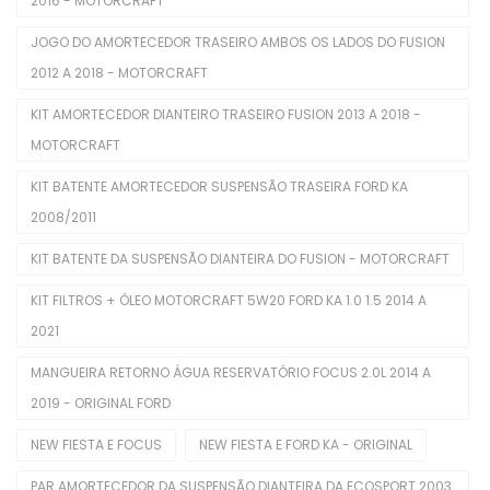
2016 - MOTORCRAFT
Bobina De Ignição
JOGO DO AMORTECEDOR TRASEIRO AMBOS OS LADOS DO FUSION
2012 A 2018 - MOTORCRAFT
Bombas De Combustível
KIT AMORTECEDOR DIANTEIRO TRASEIRO FUSION 2013 A 2018 -
Bombas De Óleo
MOTORCRAFT
Buchas
KIT BATENTE AMORTECEDOR SUSPENSÃO TRASEIRA FORD KA
Cabeçotes
2008/2011
Cabos De Velas
KIT BATENTE DA SUSPENSÃO DIANTEIRA DO FUSION - MOTORCRAFT
Corpo De Borboleta
KIT FILTROS + ÓLEO MOTORCRAFT 5W20 FORD KA 1.0 1.5 2014 A
2021
Correias Dentadas
MANGUEIRA RETORNO ÁGUA RESERVATÓRIO FOCUS 2.0L 2014 A
Correias Poly V
2019 - ORIGINAL FORD
Coxins De Motor
NEW FIESTA E FOCUS
NEW FIESTA E FORD KA - ORIGINAL
Eletroventiladores Completos
PAR AMORTECEDOR DA SUSPENSÃO DIANTEIRA DA ECOSPORT 2003