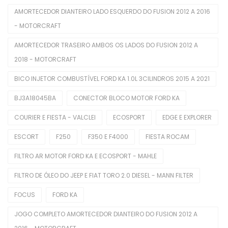
AMORTECEDOR DIANTEIRO LADO ESQUERDO DO FUSION 2012 A 2016
Alavanca Freio De Mão
- MOTORCRAFT
Chaves De Luzes
AMORTECEDOR TRASEIRO AMBOS OS LADOS DO FUSION 2012 A
Comutadores De Ignição
2018 - MOTORCRAFT
BICO INJETOR COMBUSTÍVEL FORD KA 1.0L 3CILINDROS 2015 A 2021
Difusores De Ar
BJ3A18045BA
CONECTOR BLOCO MOTOR FORD KA
Interruptores De Direção
COURIER E FIESTA - VALCLEI
ECOSPORT
EDGE E EXPLORER
Manopla De Câmbio
ESCORT
F250
F350 E F4000
FIESTA ROCAM
Pedais Do Freio
FILTRO AR MOTOR FORD KA E ECOSPORT - MAHLE
Limpeza Automotiva
FILTRO DE ÓLEO DO JEEP E FIAT TORO 2.0 DIESEL - MANN FILTER
Motor
FOCUS
FORD KA
Balancins
JOGO COMPLETO AMORTECEDOR DIANTEIRO DO FUSION 2012 A
Bieletas