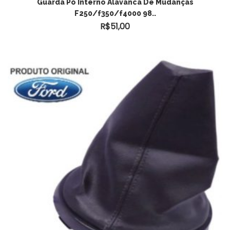
ADICIONAR AO CARRINHO
Guarda Pó Interno Alavanca De Mudanças
F250/f350/f4000 98..
R$
51,00