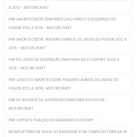
Filtros De Ar
A 2012 - MOTORCRAFT
Filtros De Combustível
PAR AMORTECEDOR DIANTEIRO LADO DIREITO E ESQUERDO DO
FUSION 2012 A 2016 - MOTORCRAFT
Filtros De Óleo
PAR AMORTECEDOR TRASEIRO AMBOS OS LADOS DO FUSION 2012 A
Injetores
2016 - MOTORCRAFT
Juntas De Cabecote
PAR DO JOGO DA SUSPENSÃO DIANTEIRA DA ECOSPORT 2003 A
Juntas Tampa De Válvula
2012 - MOTORCRAFT
Kit De Distribuição
PAR JOGO DO AMORTECEDOR TRASEIRO AMBOS OS LADOS DO
FUSION 2012 A 2018- MOTORCRAFT
Kits Completos
PAR KIT BATENTE DA SUSPENSÃO DIANTEIRA DO FUSION -
Kits De Filtros
MOTORCRAFT
Mangueira Intercooler
PAR SUPORTE FIXAÇÃO DO RADIADOR ECOSPORT
Mangueira Radiador
RESERVATÓRIO DE ÁGUA DO RADIADOR COM TAMPA DO FORD KA DE