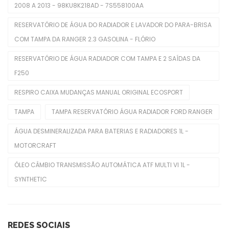
2008 A 2013 - 98KU8K218AD - 7S558100AA
Mangueiras De Admissão
RESERVATÓRIO DE ÁGUA DO RADIADOR E LAVADOR DO PARA-BRISA
Polia De Virabrequim
COM TAMPA DA RANGER 2.3 GASOLINA - FLÓRIO
Polias De Alternador
RESERVATÓRIO DE ÁGUA RADIADOR COM TAMPA E 2 SAÍDAS DA
Retentores De Válvulas
F250
Rolamentos
RESPIRO CAIXA MUDANÇAS MANUAL ORIGINAL ECOSPORT
Seletora Do Trambulador
TAMPA
TAMPA RESERVATÓRIO ÁGUA RADIADOR FORD RANGER
Sensor De Óleo
ÁGUA DESMINERALIZADA PARA BATERIAS E RADIADORES 1L -
MOTORCRAFT
Sensor De Temperatura
ÓLEO CÂMBIO TRANSMISSÃO AUTOMÁTICA ATF MULTI VI 1L -
Sensores TPMS
SYNTHETIC
Tampa Do Radiador
Tampas
REDES SOCIAIS