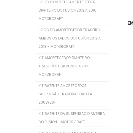
JOGO COMPLETO AMORTECEDOR
Coxins De Motor
DIANTEIRO DO FUSION 2012 A 2016 -
Eletroventiladores Completos
MOTORCRAFT
EM
Filtros De Ar
JOGO DO AMORTECEDOR TRASEIRO
AMBOS OS LADOS DO FUSION 2012 A
Filtros De Combustível
2018 - MOTORCRAFT
Filtros De Óleo
KIT AMORTECEDOR DIANTEIRO
Injetores
TRASEIRO FUSION 2013 A 2018 -
MOTORCRAFT
Juntas De Cabecote
KIT BATENTE AMORTECEDOR
Juntas Tampa De Válvula
SUSPENSÃO TRASEIRA FORD KA
Kit De Distribuição
2008/2011
Kits Completos
KIT BATENTE DA SUSPENSÃO DIANTEIRA
DO FUSION - MOTORCRAFT
Kits De Filtros