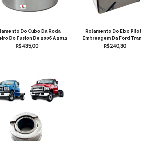
ADICIONAR AO
lamento Do Cubo Da Roda
Rolamento Do Eixo Pilo
eiro Do Fusion De 2006 A 2012
Embreagem Da Ford Tran
CARRINHO
R$
435,00
R$
240,30