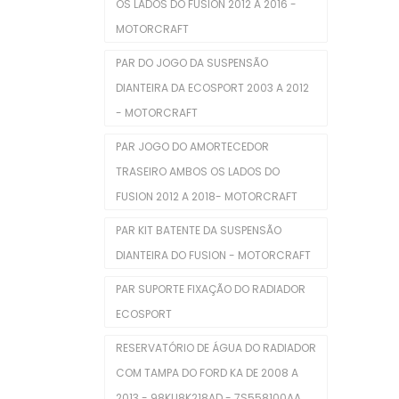
Tampa Do Radiador
OS LADOS DO FUSION 2012 A 2016 -
MOTORCRAFT
Tampas
PAR DO JOGO DA SUSPENSÃO
Tensor Do Distribuidor
DIANTEIRA DA ECOSPORT 2003 A 2012
Tensores Poly V
- MOTORCRAFT
Válvulas Termostáticas
PAR JOGO DO AMORTECEDOR
TRASEIRO AMBOS OS LADOS DO
Velas De Ignição
FUSION 2012 A 2018- MOTORCRAFT
Outros
PAR KIT BATENTE DA SUSPENSÃO
POLIA DA BOMBA D'ÁGUA
DIANTEIRA DO FUSION - MOTORCRAFT
Reservatório
PAR SUPORTE FIXAÇÃO DO RADIADOR
ECOSPORT
Reservatório De Para-Brisas
RESERVATÓRIO DE ÁGUA DO RADIADOR
Reservatorio Óleo Hidráulico
COM TAMPA DO FORD KA DE 2008 A
Reservatórios
2013 - 98KU8K218AD - 7S558100AA