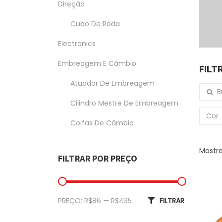
Direção
Cubo De Roda
Electronics
Embreagem E Câmbio
FILT
Atuador De Embreagem
Buscar
Cilindro Mestre De Embreagem
Cor
Coifas De Câmbio
Coxim Do Câmbio
Mostra
FILTRAR POR PREÇO
Garfo Da Embreagem
Exterior
Preço mínimo
Preço máximo
PREÇO:
R$86
—
R$435
FILTRAR
Amortecedor Tampa Traseira