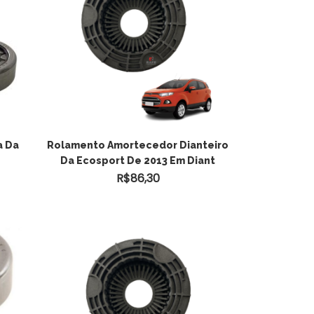
ADICIONAR AO
a Da
Rolamento Amortecedor Dianteiro
Da Ecosport De 2013 Em Diant
CARRINHO
R$
86,30