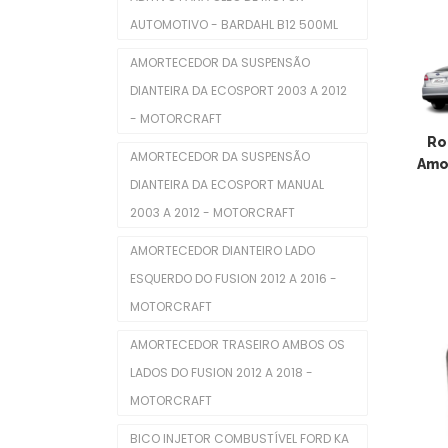
AUTOMOTIVO - BARDAHL B12 500ML
Servo Freio
AMORTECEDOR DA SUSPENSÃO
Interior
DIANTEIRA DA ECOSPORT 2003 A 2012
Alavanca Freio De Mão
- MOTORCRAFT
Ro
Chaves De Luzes
AMORTECEDOR DA SUSPENSÃO
Amo
DIANTEIRA DA ECOSPORT MANUAL
Comutadores De Ignição
2003 A 2012 - MOTORCRAFT
Difusores De Ar
AMORTECEDOR DIANTEIRO LADO
Interruptores De Direção
ESQUERDO DO FUSION 2012 A 2016 -
MOTORCRAFT
Manopla De Câmbio
AMORTECEDOR TRASEIRO AMBOS OS
Pedais Do Freio
LADOS DO FUSION 2012 A 2018 -
Limpeza Automotiva
MOTORCRAFT
Motor
BICO INJETOR COMBUSTÍVEL FORD KA