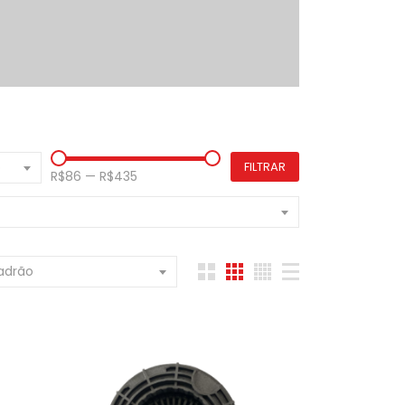
o
FILTRAR
R$86
—
R$435
adrão