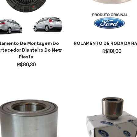
ADICIONAR AO
lamento De Montagem Do
ROLAMENTO DE RODA DA R
rtecedor Dianteiro Do New
R$
101,00
CARRINHO
Fiesta
R$
86,30