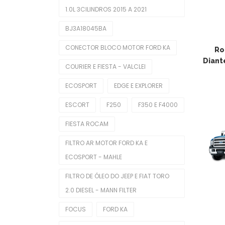
1.0L 3CILINDROS 2015 A 2021
Balancins
BJ3A18045BA
Bieletas
CONECTOR BLOCO MOTOR FORD KA
Ro
Bobina De Ignição
Diant
COURIER E FIESTA - VALCLEI
Bombas De Combustível
ECOSPORT
EDGE E EXPLORER
Bombas De Óleo
ESCORT
F250
F350 E F4000
Buchas
FIESTA ROCAM
Cabeçotes
FILTRO AR MOTOR FORD KA E
Cabos De Velas
ECOSPORT - MAHLE
Corpo De Borboleta
FILTRO DE ÓLEO DO JEEP E FIAT TORO
2.0 DIESEL - MANN FILTER
Correias Dentadas
FOCUS
FORD KA
Correias Poly V