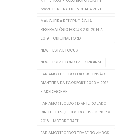
KIT FILTROS + ÓLEO MOTORCRAFT
Mangueira Intercooler
5W20 FORD KA 1.0 1.5 2014 A 2021
Mangueira Radiador
MANGUEIRA RETORNO ÁGUA
Mangueiras De Admissão
RESERVATÓRIO FOCUS 2.0L 2014 A
2019 - ORIGINAL FORD
Polia De Virabrequim
NEW FIESTA E FOCUS
Polias De Alternador
NEW FIESTA E FORD KA - ORIGINAL
Retentores De Válvulas
PAR AMORTECEDOR DA SUSPENSÃO
Rolamentos
DIANTEIRA DA ECOSPORT 2003 A 2012
Seletora Do Trambulador
- MOTORCRAFT
Sensor De Óleo
PAR AMORTECEDOR DIANTEIRO LADO
DIREITO E ESQUERDO DO FUSION 2012 A
Sensor De Temperatura
2016 - MOTORCRAFT
Sensores TPMS
PAR AMORTECEDOR TRASEIRO AMBOS