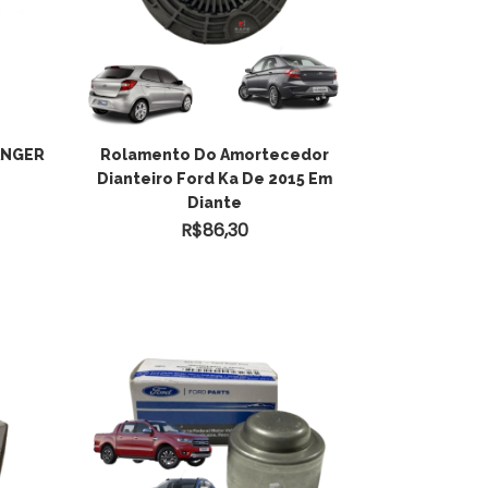
ADICIONAR AO
ANGER
Rolamento Do Amortecedor
Dianteiro Ford Ka De 2015 Em
CARRINHO
Diante
R$
86,30