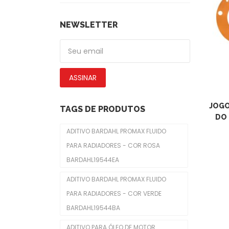
Calotas
De Piscas
NEWSLETTER
Emblemas
Faróis Dianteiros
ASSINAR
Fechadura De Capôs
Limpadores De Para-Brisas
JOGO
TAGS DE PRODUTOS
DO 
Molduras De Faróis
ADITIVO BARDAHL PROMAX FLUIDO
Freio
PARA RADIADORES - COR ROSA
BARDAHL19544EA
Cabo Do Freio De Mão
ADITIVO BARDAHL PROMAX FLUIDO
Cilindro De Freio
PARA RADIADORES - COR VERDE
Disco De Freios
BARDAHL19544BA
Pastilhas De Freios
ADITIVO PARA ÓLEO DE MOTOR