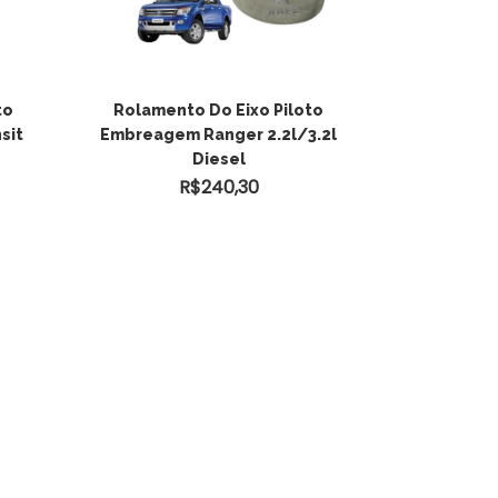
ADICIONAR AO
to
Rolamento Do Eixo Piloto
sit
Embreagem Ranger 2.2l/3.2l
CARRINHO
Diesel
R$
240,30