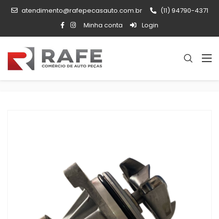
atendimento@rafepecasauto.com.br
(11) 94790-4371
Minha conta
Login