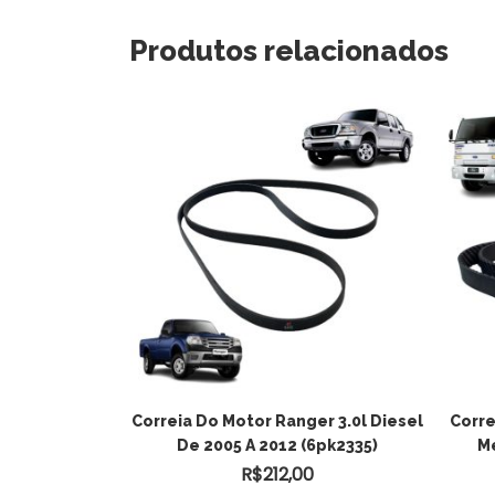
Produtos relacionados
R AO
 Ford Ranger
Correia Do Motor Ranger 3.0l Diesel
Corre
12 A 2016
De 2005 A 2012 (6pk2335)
Mé
O
0
R$
212,00