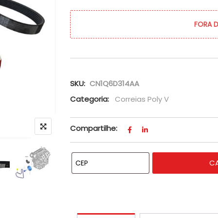
FORA 
SKU:
CN1Q6D314AA
Categoria:
Correias Poly V
Compartilhe:
C