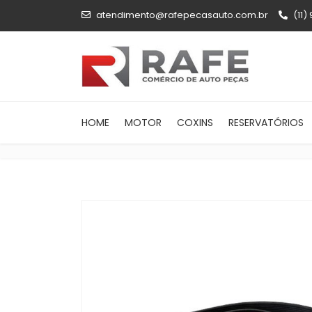
atendimento@rafepecasauto.com.br
(11)
HOME
MOTOR
COXINS
RESERVATÓRIOS