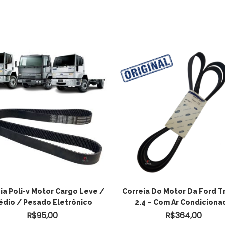
ia Poli-v Motor Cargo Leve /
Correia Do Motor Da Ford T
dio / Pesado Eletrônico
2.4 – Com Ar Condiciona
R$
95,00
R$
364,00