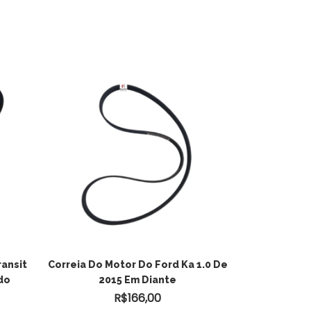
ADICIONAR AO
ransit
Correia Do Motor Do Ford Ka 1.0 De
do
2015 Em Diante
CARRINHO
R$
166,00