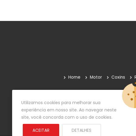
Home
Motor
Coxins
Quem Somos
Como Comprar
Paga
Utilizamos cookies para melhorar sua
experiência em nosso site. Ao navegar neste
site, você concorda com o uso de cookies.
ACEITAR
DETALHES