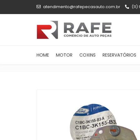
atendimento@rafepecasauto.com.br
(11)
HOME
MOTOR
COXINS
RESERVATÓRIOS