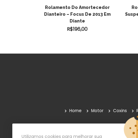
ntagem
Rolamento Do Amortecedor
Ro
ão Dianteira
Dianteiro – Focus De 2013 Em
Suspe
Diante
0
R$
196,00
Home
Motor
Coxins
Quem Somos
Como Comprar
Paga
Utilizamos cookies para melhorar sua