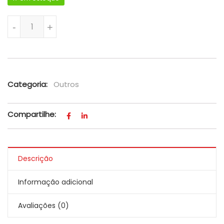
Dobradiça Inferior Da Porta Da F250/f350/f4000 - Origina
-
+
Categoria:
Outros
Compartilhe:
Descrição
Informação adicional
Avaliações (0)