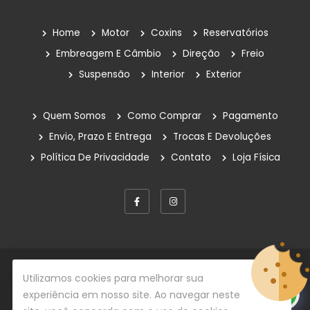
Home
Motor
Coxins
Reservatórios
Embreagem E Câmbio
Direção
Freio
Suspensão
Interior
Exterior
Quem Somos
Como Comprar
Pagamento
Envio, Prazo E Entrega
Trocas E Devoluções
Política De Privacidade
Contato
Loja Física
© Copyright 2026
Rafe Auto Peças
Todos os direitos
Utilizamos cookies para melhorar sua
reservados.
experiência em nosso site. Ao navegar neste