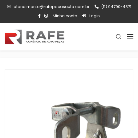
atendimento@rafepecasauto.com.br
(11) 94790-4371
Minha conta
Login