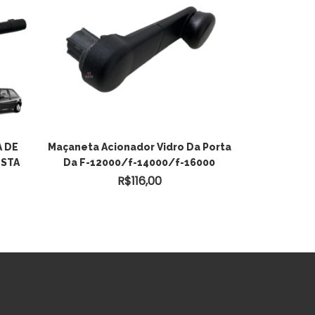
ADICIONAR AO
 DE
Maçaneta Acionador Vidro Da Porta
ESTA
Da F-12000/f-14000/f-16000
CARRINHO
R$
116,00