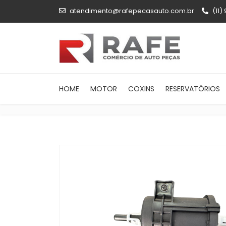
atendimento@rafepecasauto.com.br
(11)
HOME
MOTOR
COXINS
RESERVATÓRIOS