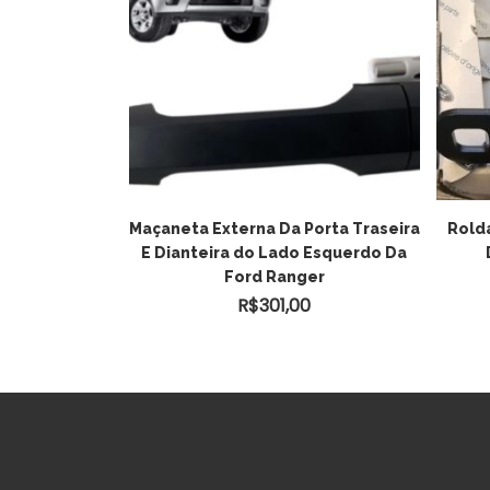
vatório
Maçaneta Externa Da Porta Traseira
Rolda
cus De 2009 A
E Dianteira do Lado Esquerdo Da
Ford Ranger
0
R$
301,00