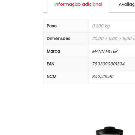
Informação adicional
Avaliaç
Peso
0,200 kg
Dimensões
20,00 × 11,00 × 8,00
Marca
MANN FILTER
EAN
7893390801394
NCM
8421.29.90