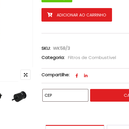
Filtro De Ar Do Jeep Renegade 1.8 E 2.0 
ADICIONAR AO CARRINHO
SKU:
WK58/3
Categoria:
Filtros de Combustível
Compartilhe:
C