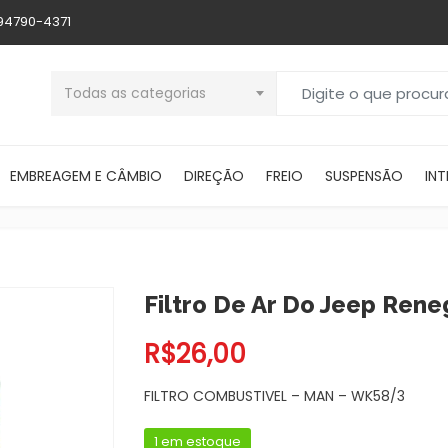
 94790-4371
Buscar por:
Todas as categorias
EMBREAGEM E CÂMBIO
DIREÇÃO
FREIO
SUSPENSÃO
INT
Filtro De Ar Do Jeep Reneg
R$
26,00
FILTRO COMBUSTIVEL – MAN – WK58/3
1 em estoque