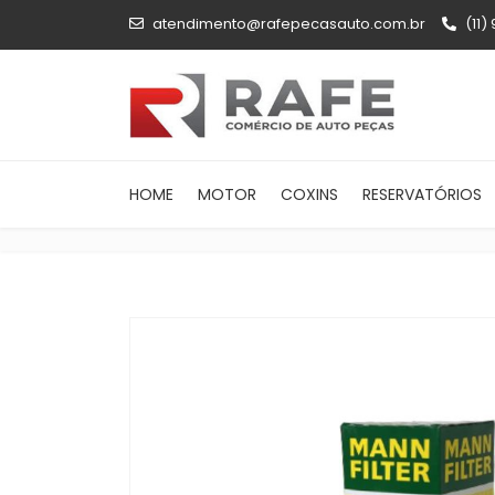
atendimento@rafepecasauto.com.br
(11)
HOME
MOTOR
COXINS
RESERVATÓRIOS