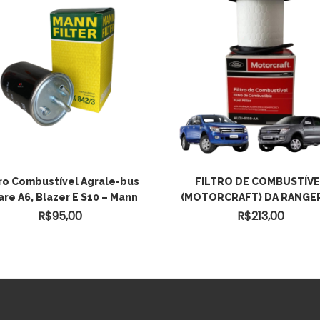
ADICIONAR AO
tro Combustível Agrale-bus
FILTRO DE COMBUSTÍV
are A6, Blazer E S10 – Mann
(MOTORCRAFT) DA RANGER
CARRINHO
R$
95,00
R$
213,00