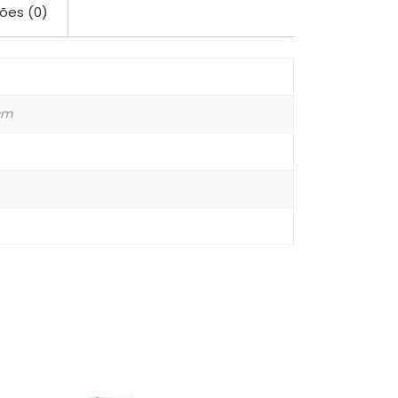
ões (0)
 cm