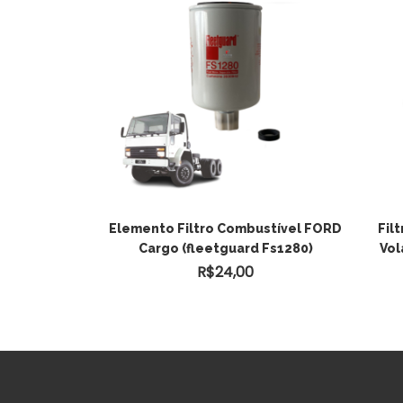
 Do Fiat Siena
Elemento Filtro Combustível FORD
Fil
Original
Cargo (fleetguard Fs1280)
Vol
R$
24,00