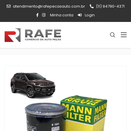
atendimento@rafepecasauto.com.br
(11) 94790-4371
Minha conta
Login