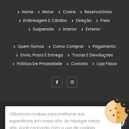
Home
Motor
Coxins
Reservatórios
Embreagem E Câmbio
Direção
Freio
Suspensão
Interior
Exterior
Quem Somos
Como Comprar
Pagamento
Envio, Prazo E Entrega
Trocas E Devoluções
Política De Privacidade
Contato
Loja Física
© Copyright 2026
Rafe Auto Peças
Todos os direitos
Utilizamos cookies para melhorar sua
reservados.
experiência em nosso site. Ao navegar neste
site, você concorda com o uso de cookies.