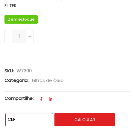
FILTER
2 em estoque
FILTRO ÓLEO JEEP COMPASS, FREEMONT E TORO - MANN FILT
-
+
SKU:
W7300
Categoria:
Filtros de Óleo
Compartilhe:
CALCULAR