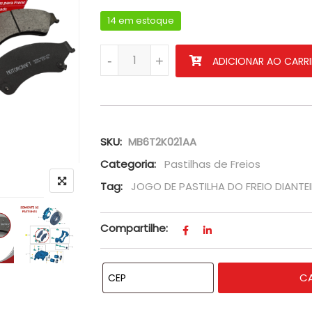
14 em estoque
Jogo Pastilha Do Freio Dianteiro Da Rang
-
+
ADICIONAR AO CARR
SKU:
MB6T2K021AA
Categoria:
Pastilhas de Freios
Tag:
JOGO DE PASTILHA DO FREIO DIANTE
Compartilhe:
C