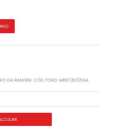
er 2013 - Original quantidade
INHO
IRO DA RANGER. CÓD. FORD: MB6T2K021AA
ALCULAR