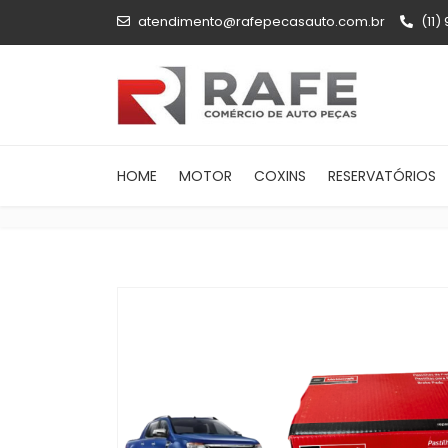
atendimento@rafepecasauto.com.br
(11)
HOME
MOTOR
COXINS
RESERVATÓRIOS