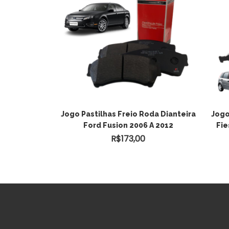
ADICIONAR AO
reio Rodas
Jogo Pastilhas Freio Roda Dianteira
Jogo
 2001 A 2009
Ford Fusion 2006 A 2012
Fie
CARRINHO
0
R$
173,00