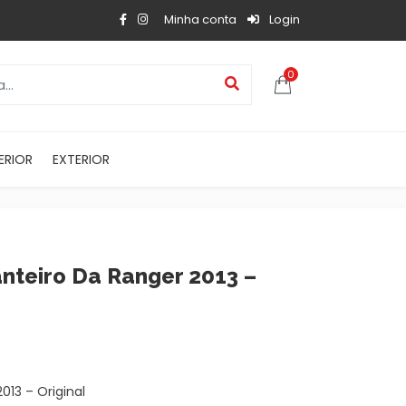
Minha conta
Login
0
ERIOR
EXTERIOR
anteiro Da Ranger 2013 –
013 – Original