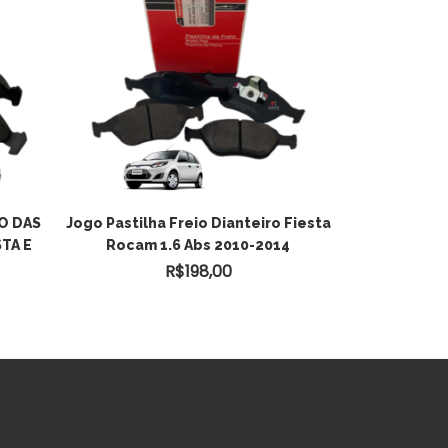
ADICIONAR AO
O DAS
Jogo Pastilha Freio Dianteiro Fiesta
TA E
Rocam 1.6 Abs 2010-2014
CARRINHO
R$
198,00