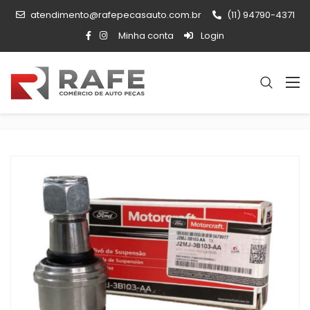
atendimento@rafepecasauto.com.br
(11) 94790-4371
Minha conta
Login