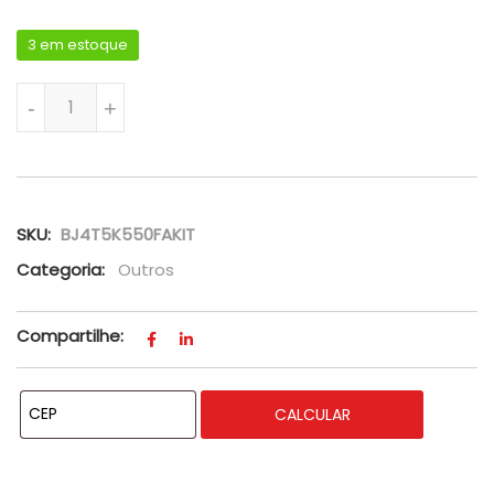
3 em estoque
KIT BATENTE DA SUSPENSÃO TRASEIRA DO FUSION 2013 A 201
-
+
SKU:
BJ4T5K550FAKIT
Categoria:
Outros
Compartilhe:
CALCULAR