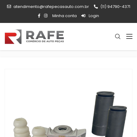
atendimento@rafepecasauto.com.br
(11) 94790-4371
Minha conta
Login