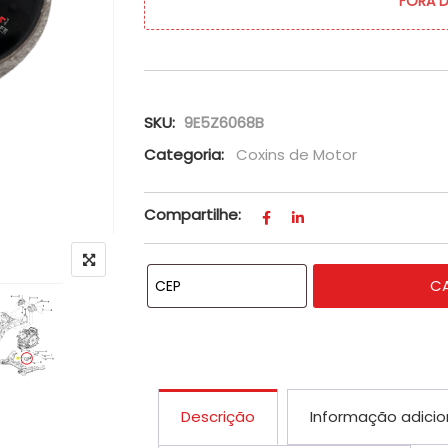
FORA 
SKU:
9E5Z6068B
Categoria:
Coxins de Motor
Compartilhe:
C
Descrição
Informação adicio