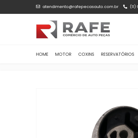
atendimento@rafepecasauto.com.br
(11)
HOME
MOTOR
COXINS
RESERVATÓRIOS