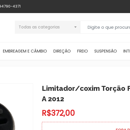
 94790-4371
Buscar por:
Todas as categorias
EMBREAGEM E CÂMBIO
DIREÇÃO
FREIO
SUSPENSÃO
INT
Limitador/coxim Torção F
A 2012
R$
372,00