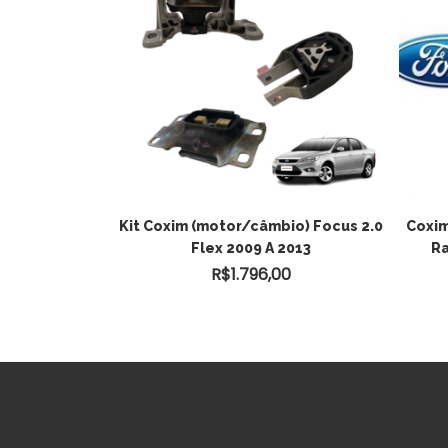
R AO
ADICIONAR AO
r Ford Ka 1.0
Kit Coxim (motor/câmbio) Focus 2.0
Coxim
riginal
Flex 2009 A 2013
Ra
O
CARRINHO
0
R$
1.796,00