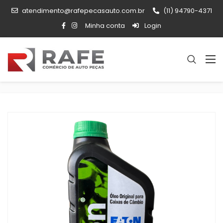
atendimento@rafepecasauto.com.br
(11) 94790-4371
Minha conta
Login