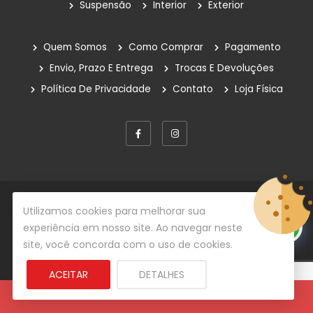
Suspensão
Interior
Exterior
Quem Somos
Como Comprar
Pagamento
Envio, Prazo E Entrega
Trocas E Devoluções
Política De Privacidade
Contato
Loja Física
© Copyright 2026
Rafe Auto Peças
Todos os direitos
Utilizamos cookies para melhorar sua
reservados.
experiência em nosso site. Ao navegar neste
site, você concorda com o uso de cookies.
Desenvolvido por
Centrada Comunicação
ACEITAR
DETALHES