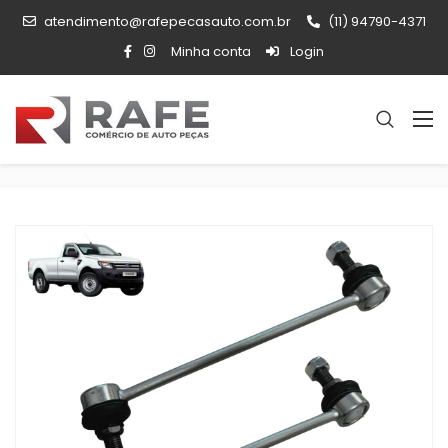
atendimento@rafepecasauto.com.br
(11) 94790-4371
Minha conta
Login