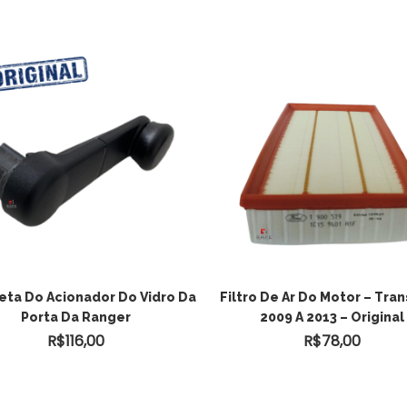
ADICIONAR AO
ta Do Acionador Do Vidro Da
Filtro De Ar Do Motor – Tran
Porta Da Ranger
2009 A 2013 – Original
CARRINHO
R$
116,00
R$
78,00