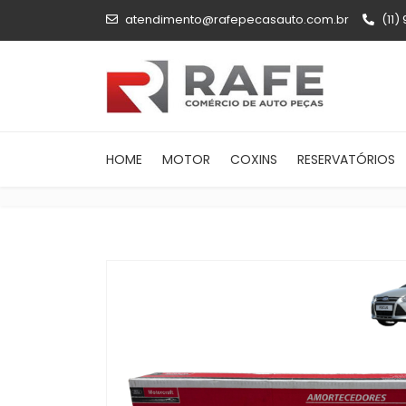
atendimento@rafepecasauto.com.br
(11)
HOME
MOTOR
COXINS
RESERVATÓRIOS