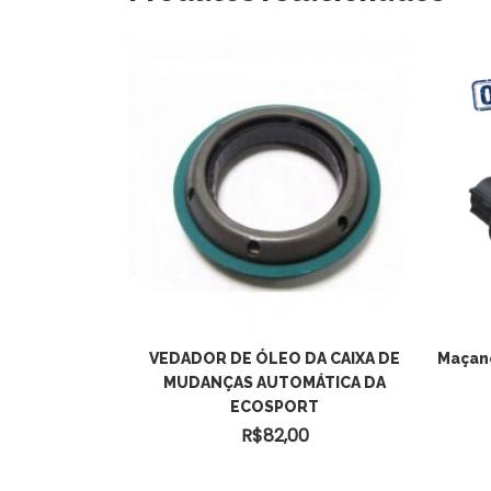
R AO
NIÇÃO
VEDADOR DE ÓLEO DA CAIXA DE
Maçane
MUDANÇAS AUTOMÁTICA DA
0
O
ECOSPORT
R$
82,00