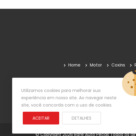
Home
Motor
Coxins
Quem Somos
Como Comprar
Paga
Utilizamos cookies para melhorar sua
experiência em nosso site. Ao navegar neste
site, você concorda com o uso de cookies.
ACEITAR
DETALHES
© Copyright 2026
Rafe Auto Peças
Todos os dir