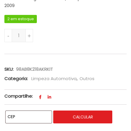
2009
2 em estoque
Reservatório Água Radiador C/ Tampa Focus De 2000 A 2
-
+
SKU:
98AB8K218AKRKIT
Categoria:
Limpeza Automotiva
,
Outros
Compartilhe:
CALCULAR