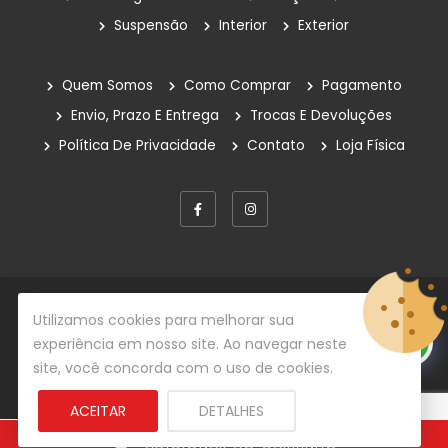
Suspensão
Interior
Exterior
Quem Somos
Como Comprar
Pagamento
Envio, Prazo E Entrega
Trocas E Devoluções
Política De Privacidade
Contato
Loja Física
© Copyright 2026
Rafe Auto Peças
Todos os direitos
Utilizamos cookies para melhorar sua
reservados.
experiência em nosso site. Ao navegar neste
site, você concorda com o uso de cookies.
Desenvolvido por
Centrada Comunicação
ACEITAR
DETALHES
ADICIONAR AO CARRINHO