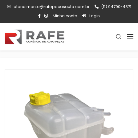
atendimento@rafepecasauto.com.br
(11) 94790-4371
Minha conta
Login