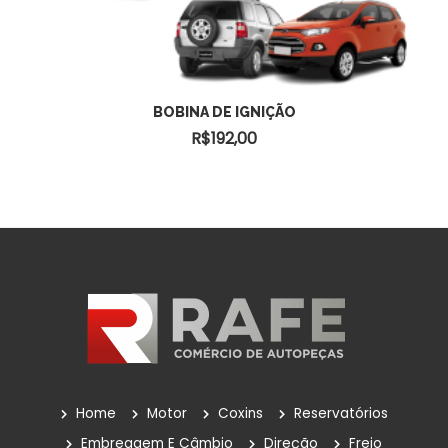
ADICIONAR AO CARRINHO
BOBINA DE IGNIÇÃO
R$
192,00
Home
Motor
Coxins
Reservatórios
Embreagem E Câmbio
Direção
Freio