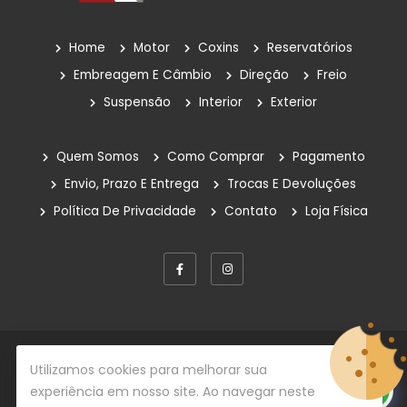
Home
Motor
Coxins
Reservatórios
Embreagem E Câmbio
Direção
Freio
Suspensão
Interior
Exterior
Quem Somos
Como Comprar
Pagamento
Envio, Prazo E Entrega
Trocas E Devoluções
Política De Privacidade
Contato
Loja Física
© Copyright 2026
Rafe Auto Peças
Todos os direitos
Utilizamos cookies para melhorar sua
reservados.
experiência em nosso site. Ao navegar neste