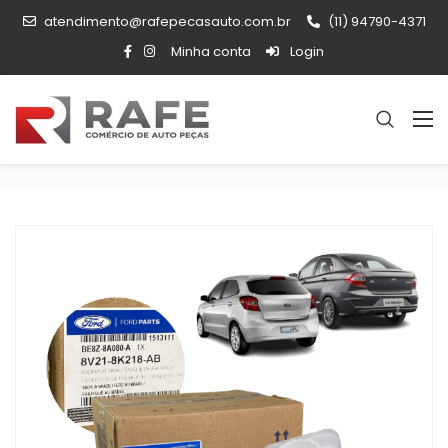
atendimento@rafepecasauto.com.br
(11) 94790-4371
Minha conta
Login