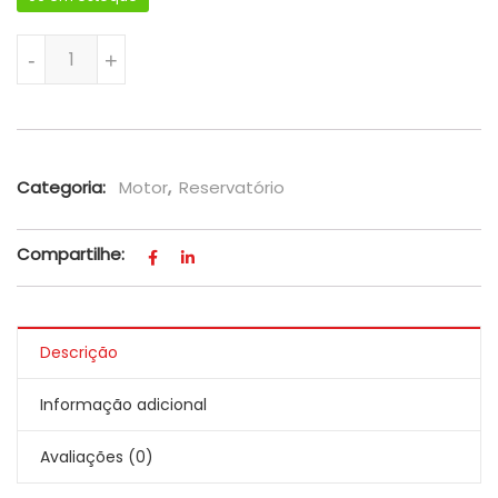
Reservatório Água Radiador Ford Ka 1.0l E 1.5l - Original qua
-
+
Categoria:
Motor
,
Reservatório
Compartilhe:
Descrição
Informação adicional
Avaliações (0)