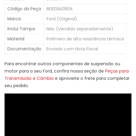
Código da Peça
BE8Z8A080A
Marca
Ford (Original)
Inclui Tampa
Não (Vendido separadamente)
Material
Polímero de alta resistência térmica
Documentação
Enviado com Nota Fiscal
Para encontrar outros componentes de suspensão ou
motor para o seu Ford, confira nossa seção de
Peças para
Transmissão e Câmbio
e aproveite o frete para completar
seu pedido.