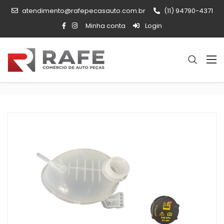
atendimento@rafepecasauto.com.br
(11) 94790-4371
Minha conta
Login