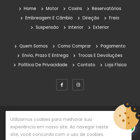
Home
Motor
Coxins
Reservatórios
Embreagem E Câmbio
Direção
Freio
Suspensão
Interior
Exterior
Quem Somos
Como Comprar
Pagamento
Envio, Prazo E Entrega
Trocas E Devoluções
Política De Privacidade
Contato
Loja Física
© Copyright 2026
Rafe Auto Peças
Todos os direitos
Utilizamos cookies para melhorar sua
reservados.
experiência em nosso site. Ao navegar neste
site, você concorda com o uso de cookies.
Desenvolvido por
Centrada Comunicação