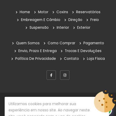
Home
Motor
Coxins
Reservatórios
Embreagem E Câmbio
Direção
Freio
Suspensão
Interior
Exterior
Quem Somos
Como Comprar
Pagamento
Envio, Prazo E Entrega
Trocas E Devoluções
Política De Privacidade
Contato
Loja Física
© Copyright 2026
Rafe Auto Peças
Todos os direitos
Utilizamos cookies para melhorar sua
reservados.
experiência em nosso site. Ao navegar neste