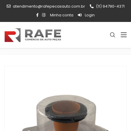
atendimento@rafepecasauto.com.br
(11) 94790-4371
Minha conta
Login