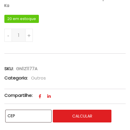
Ka
20 em estoque
Retentor Saída Lateral Câmbio Automático Ecosport e For
-
+
SKU:
GN1Z1177A
Categoria:
Outros
Compartilhe:
CALCULAR