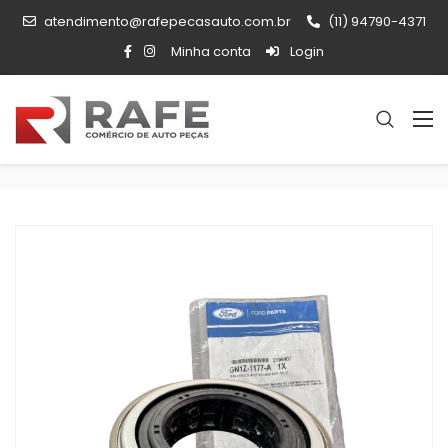
atendimento@rafepecasauto.com.br
(11) 94790-4371
Minha conta
Login