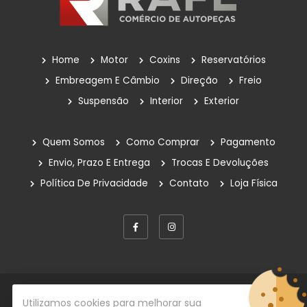
Home
Motor
Coxins
Reservatórios
Embreagem E Câmbio
Direção
Freio
Suspensão
Interior
Exterior
Quem Somos
Como Comprar
Pagamento
Envio, Prazo E Entrega
Trocas E Devoluções
Política De Privacidade
Contato
Loja Física
© Copyright 2026
Rafe Auto Peças
Todos os direitos
Utilizamos cookies para melhorar sua