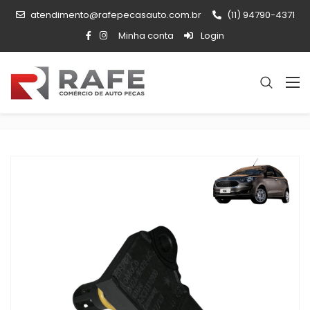
atendimento@rafepecasauto.com.br
(11) 94790-4371
Minha conta
Login