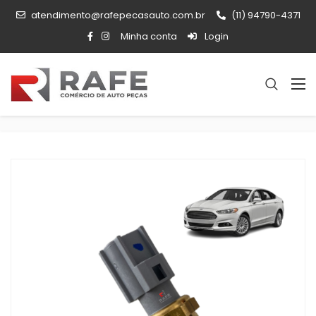
atendimento@rafepecasauto.com.br
(11) 94790-4371
Minha conta
Login