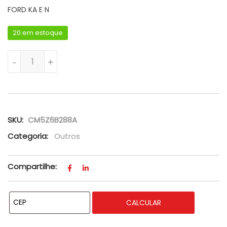
FORD KA E N
20 em estoque
SENSOR POSICIONAMENTO ÁRVORE COMANDO VÁLVULAS DO F
-
+
SKU:
CM5Z6B288A
Categoria:
Outros
Compartilhe:
CALCULAR