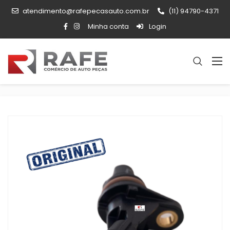
atendimento@rafepecasauto.com.br
(11) 94790-4371
Minha conta
Login