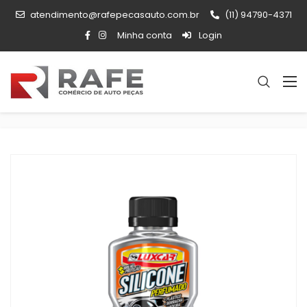
atendimento@rafepecasauto.com.br
(11) 94790-4371
Minha conta
Login