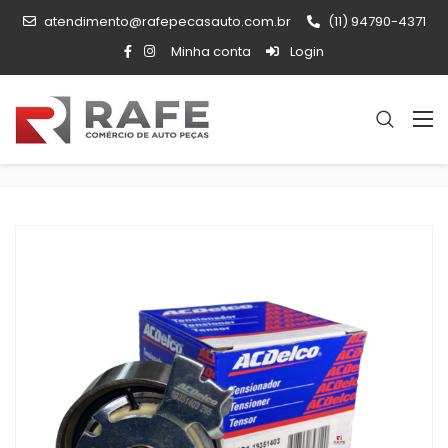
atendimento@rafepecasauto.com.br
(11) 94790-4371
Minha conta
Login