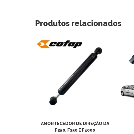
Produtos relacionados
R AO
a Ranger E
AMORTECEDOR DE DIREÇÃO DA
t
F250, F350 E F4000