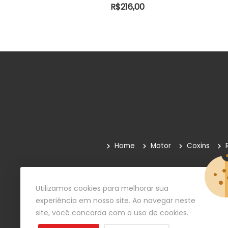
O
0
R$
216,00
Home
Motor
Coxins
Quem Somos
Como Comprar
Paga
Utilizamos cookies para melhorar sua
experiência em nosso site. Ao navegar neste
site, você concorda com o uso de cookies.