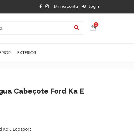
Minha conta
Login
0
ERIOR
EXTERIOR
gua Cabeçote Ford Ka E
 Ka E Ecosport