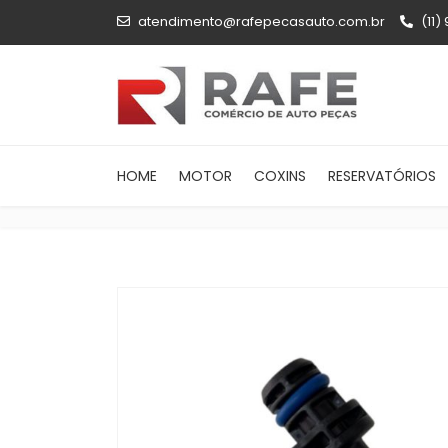
atendimento@rafepecasauto.com.br
(11)
HOME
MOTOR
COXINS
RESERVATÓRIOS