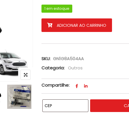
1 em estoque
Tubo/conexão Entrada Água Cabeçote F
ADICIONAR AO CARRINHO
SKU:
GN1G8A504AA
Categoria:
Outros
Compartilhe:
C