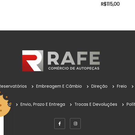
CARRINHO
R$
115,00
Reservatórios
Embreagem E Câmbio
Direção
Freio
mento
Envio, Prazo E Entrega
Trocas E Devoluções
Polí