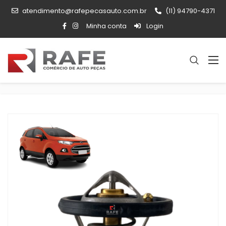
atendimento@rafepecasauto.com.br
(11) 94790-4371
Minha conta
Login