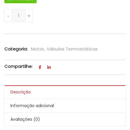
Válvula Termostática Da Ecosport E Focus - Original quan
-
+
Categoria:
Motor
,
Válvulas Termostáticas
Compartilhe:
Descrição
Informação adicional
Avaliações (0)