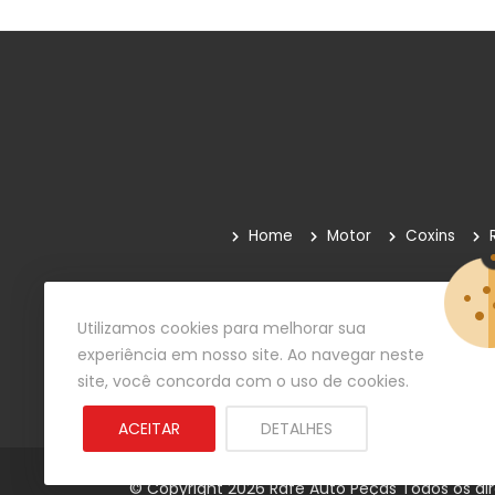
Home
Motor
Coxins
Quem Somos
Como Comprar
Paga
Utilizamos cookies para melhorar sua
experiência em nosso site. Ao navegar neste
site, você concorda com o uso de cookies.
ACEITAR
DETALHES
© Copyright 2026
Rafe Auto Peças
Todos os dir