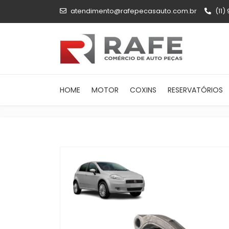
atendimento@rafepecasauto.com.br
(11)
HOME
MOTOR
COXINS
RESERVATÓRIOS