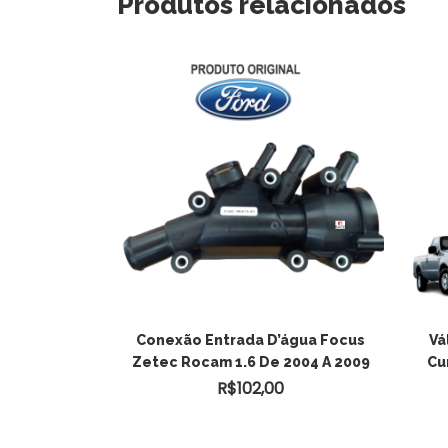
Produtos relacionados
a D’água Do
Conexão Entrada D’água Focus
Vá
tec Rocam
Zetec Rocam 1.6 De 2004 A 2009
Cu
0
R$
102,00