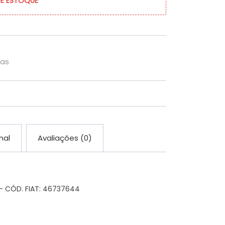
DE ESTOQUE
cas
nal
Avaliações (0)
– CÓD. FIAT: 46737644