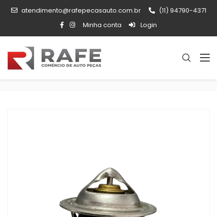
atendimento@rafepecasauto.com.br
(11) 94790-4371
Minha conta
Login