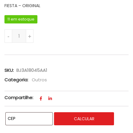
FIESTA – ORIGINAL
11 em estoque
AMORTECEDOR DA SUSPENSÃO TRASEIRA DO FORD KA E NEW F
-
+
SKU:
BJ3A18045AA1
Categoria:
Outros
Compartilhe:
CALCULAR