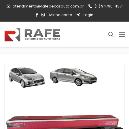
atendimento@rafepecasauto.com.br
(11) 94790-4371
Minha conta
Login