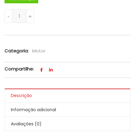
Bujão Drenagem Do Carter Com Anel Vedador Ecosport E 
-
+
Categoria:
Motor
Compartilhe:
Descrição
Informação adicional
Avaliações (0)