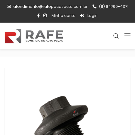
atendimento@rafepecasauto.com.br
(11) 94790-4371
Minha conta
Login