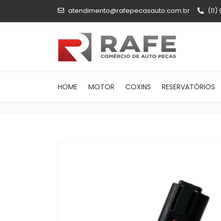
atendimento@rafepecasauto.com.br
(11)
HOME
MOTOR
COXINS
RESERVATÓRIOS