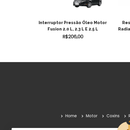
R AO
ADICIONAR AO
 3.2l Diesel
Interruptor Pressão Óleo Motor
Res
 Em Diante
Fusion 2.0 L, 2.3 L E 2.5 L
Radia
O
CARRINHO
0
R$
206,00
Home
Motor
Coxins