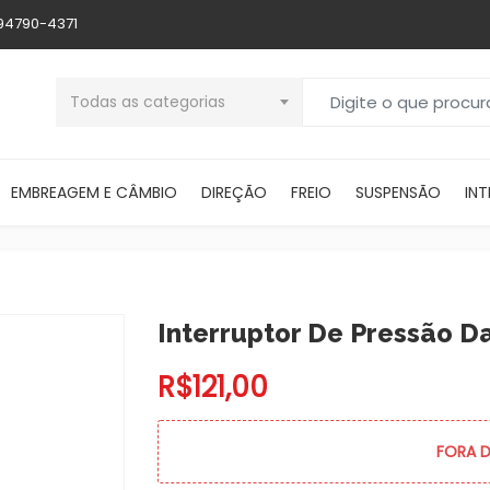
 94790-4371
Buscar por:
Todas as categorias
EMBREAGEM E CÂMBIO
DIREÇÃO
FREIO
SUSPENSÃO
INT
Interruptor De Pressão D
R$
121,00
FORA 