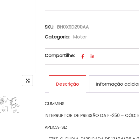
SKU:
BH0X9D290AA
Categoria:
Motor
Compartilhe:
Descrição
Informação adicio
CUMMINS
INTERRUPTOR DE PRESSÃO DA F-250 – CÓD:
APLICA-SE:
– F250 C. DUPLA, FABRICADA DE 17/04/06 A 0