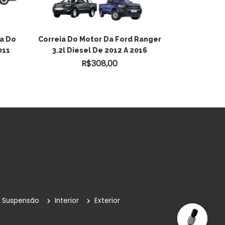
ADICIONAR AO
a Do
Correia Do Motor Da Ford Ranger
011
3.2l Diesel De 2012 A 2016
CARRINHO
R$
308,00
Suspensão
Interior
Exterior