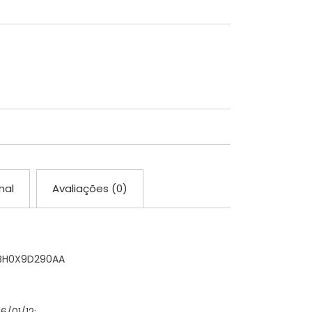
nal
Avaliações (0)
 BH0X9D290AA
6/01/12;