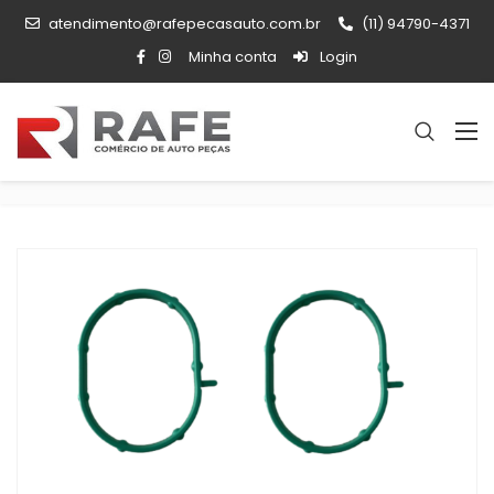
atendimento@rafepecasauto.com.br
(11) 94790-4371
Minha conta
Login