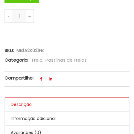
Jogo Pastilha Freio Dianteiro Fiesta Rocam 1.6 Abs 2010-2
-
+
SKU:
MB1A2K021FB
Categoria:
Freio
,
Pastilhas de Freios
Compartilhe:
Descrição
Informação adicional
Avaliações (0)