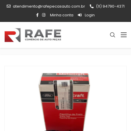
atendimento@rafepecasauto.com.br
(11) 94790-4371
Minha conta
Login