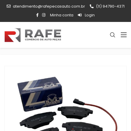
atendimento@rafepecasauto.com.br
(11) 94790-4371
Minha conta
Login