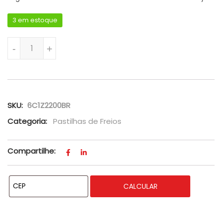
3 em estoque
Jogo Pastilha Freio Roda Traseira Transit 2008 A 2013 - Syl
-
+
SKU:
6C1Z2200BR
Categoria:
Pastilhas de Freios
Compartilhe:
CALCULAR