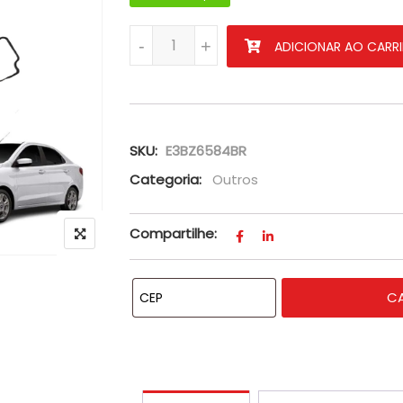
Junta Da Tampa De Válvula Do Motor Do 
-
+
ADICIONAR AO CARR
SKU:
E3BZ6584BR
Categoria:
Outros
Compartilhe:
C