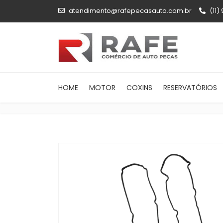
atendimento@rafepecasauto.com.br
(11)
HOME
MOTOR
COXINS
RESERVATÓRIOS