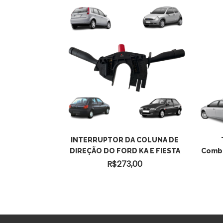
 Teto – Lado
INTERRUPTOR DA COLUNA DE
350, F4000
DIREÇÃO DO FORD KA E FIESTA
Combu
0
R$
273,00