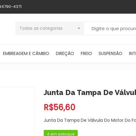
 94790-4371
Buscar por:
Todas as categorias
EMBREAGEM E CÂMBIO
DIREÇÃO
FREIO
SUSPENSÃO
INT
Junta Da Tampa De Válvul
R$
56,60
Junta Da Tampa De Válvula Do Motor Do For
4 em estoque