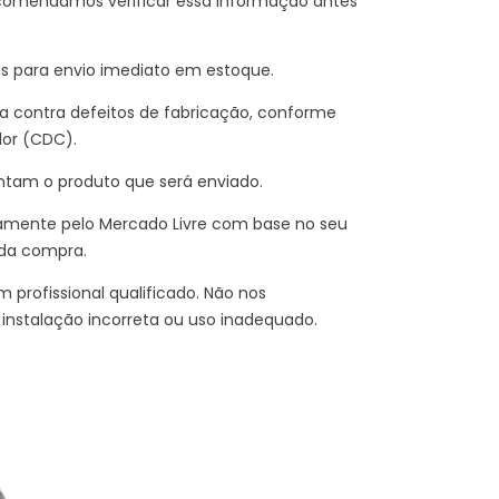
comendamos verificar essa informação antes
is para envio imediato em estoque.
 contra defeitos de fabricação, conforme
dor (CDC).
ntam o produto que será enviado.
amente pelo Mercado Livre com base no seu
 da compra.
 profissional qualificado. Não nos
instalação incorreta ou uso inadequado.