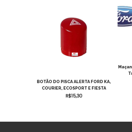
Maçan
T
TRASEIRA DA
BOTÃO DO PISCA ALERTA FORD KA,
T
COURIER, ECOSPORT E FIESTA
0
R$
15,30