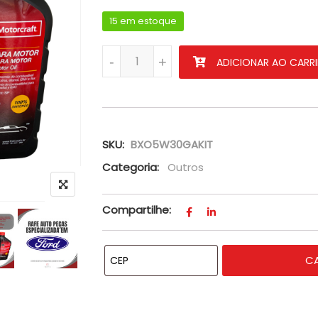
15 em estoque
KIT ÓLEO 100% SINTÉTICO MOTORCRAFT 5
-
+
ADICIONAR AO CARR
SKU:
BXO5W30GAKIT
Categoria:
Outros
Compartilhe:
C