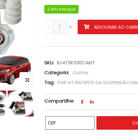
2 em estoque
PAR KIT BATENTE DA SUSPENSÃO DIANTEIR
-
+
ADICIONAR AO CARR
SKU:
BJ4T3K030CAKIT
Categoria:
Outros
Tag:
PAR KIT BATENTE DA SUSPENSÃO DIA
Compartilhe:
C