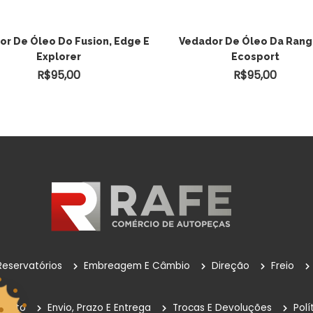
ADICIONAR AO
ADICIONAR AO
or De Óleo Do Fusion, Edge E
Vedador De Óleo Da Rang
Explorer
Ecosport
CARRINHO
CARRINHO
R$
95,00
R$
95,00
Reservatórios
Embreagem E Câmbio
Direção
Freio
mento
Envio, Prazo E Entrega
Trocas E Devoluções
Polí