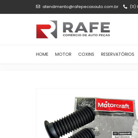
atendimento@rafepecasauto.com.br
(11)
HOME
MOTOR
COXINS
RESERVATÓRIOS