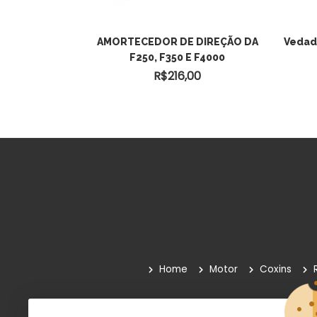
ro Do Ford Ka
AMORTECEDOR DE DIREÇÃO DA
Vedad
ocam
F250, F350 E F4000
0
R$
216,00
Home
Motor
Coxins
Quem Somos
Como Comprar
Paga