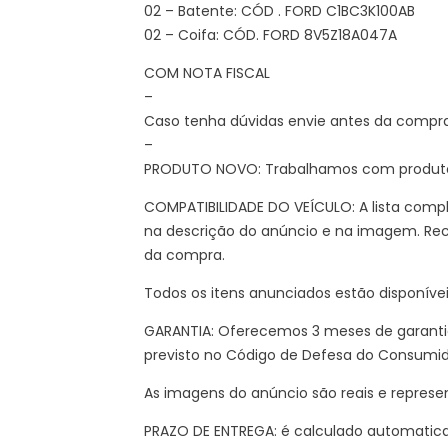
02 – Batente: CÓD . FORD C1BC3K100AB
02 – Coifa: CÓD. FORD 8V5Z18A047A
COM NOTA FISCAL
–
Caso tenha dúvidas envie antes da compr
–
PRODUTO NOVO: Trabalhamos com produtos
COMPATIBILIDADE DO VEÍCULO: A lista compl
na descrição do anúncio e na imagem. Re
da compra.
Todos os itens anunciados estão disponíve
GARANTIA: Oferecemos 3 meses de garantia
previsto no Código de Defesa do Consumi
As imagens do anúncio são reais e represe
PRAZO DE ENTREGA: é calculado automatic