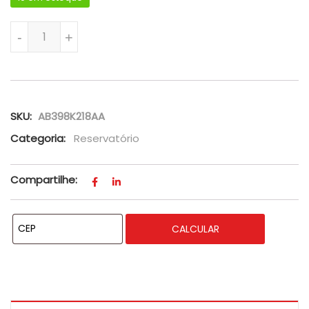
Reservatório De Água Do Radiador Da Ranger De 2012 A 20
-
+
SKU:
AB398K218AA
Categoria:
Reservatório
Compartilhe:
CALCULAR