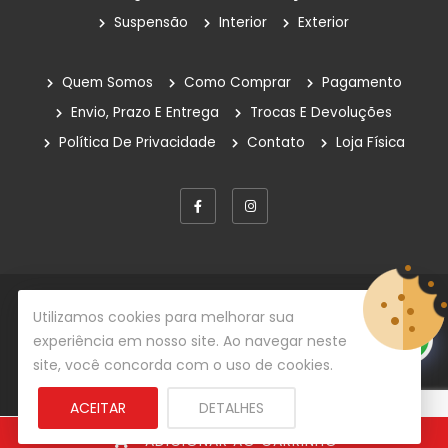
Suspensão
Interior
Exterior
Quem Somos
Como Comprar
Pagamento
Envio, Prazo E Entrega
Trocas E Devoluções
Política De Privacidade
Contato
Loja Física
© Copyright 2026
Rafe Auto Peças
Todos os direitos
Utilizamos cookies para melhorar sua
reservados.
experiência em nosso site. Ao navegar neste
site, você concorda com o uso de cookies.
Desenvolvido por
Centrada Comunicação
ACEITAR
DETALHES
ADICIONAR AO CARRINHO