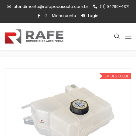
atendimento@rafepecasauto.com.br
(11) 94790-4371
Minha conta
Login
EM DESTAQUE